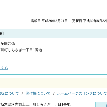
掲載日 平成29年8月21日
更新日 平成30年8月22
先】
農産園芸係
郡上三川町しらさぎ一丁目1番地
こちら
取扱について
著作権について
ホームページのリンクについ
696 栃木県河内郡上三川町しらさぎ一丁目1番地