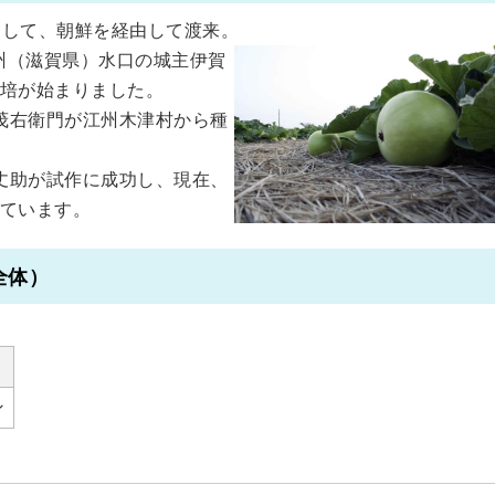
そして、朝鮮を経由して渡来。
江州（滋賀県）水口の城主伊賀
培が始まりました。
茂右衛門が江州木津村から種
丈助が試作に成功し、現在、
ています。
全体）
ン