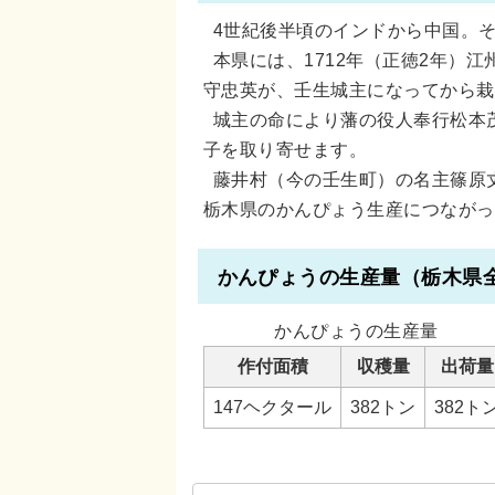
4世紀後半頃のインドから中国。
本県には、1712年（正徳2年）
守忠英が、壬生城主になってから栽
城主の命により藩の役人奉行松本
子を取り寄せます。
藤井村（今の壬生町）の名主篠原
栃木県のかんぴょう生産につながっ
かんぴょうの生産量（栃木県
かんぴょうの生産量
作付面積
収穫量
出荷量
147ヘクタール
382トン
382ト