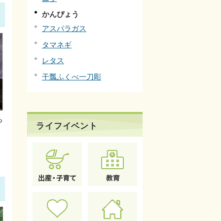
かんぴょう
アスパラガス
タマネギ
レタス
干瓢ふくべ一刀彫
ち
ライフイベント