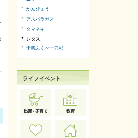
かんぴょう
アスパラガス
レ
タマネギ
日
レタス
干瓢ふくべ一刀彫
す
ライフイベント