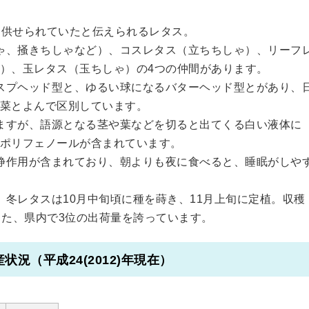
に供せられていたと伝えられるレタス。
ゃ、掻きちしゃなど）、コスレタス（立ちちしゃ）、リーフ
）、玉レタス（玉ちしゃ）の4つの仲間があります。
スプヘッド型と、ゆるい球になるバターヘッド型とがあり、
菜とよんで区別しています。
ますが、語源となる茎や葉などを切ると出てくる白い液体に
ポリフェノールが含まれています。
静作用が含まれており、朝よりも夜に食べると、睡眠がしや
冬レタスは10月中旬頃に種を蒔き、11月上旬に定植。収穫
また、県内で3位の出荷量を誇っています。
況（平成24(2012)年現在）