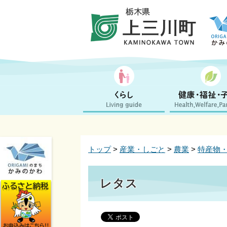
トップ
>
産業・しごと
>
農業
>
特産物
レタス