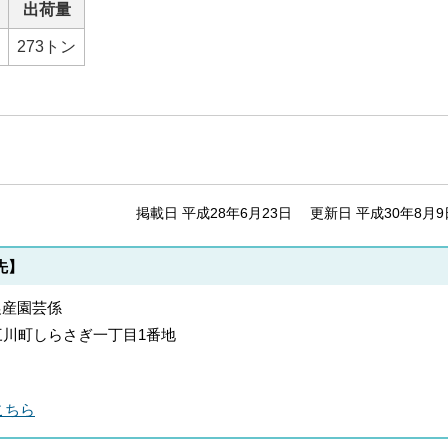
出荷量
273トン
掲載日 平成28年6月23日
更新日 平成30年8月9
先】
農産園芸係
郡上三川町しらさぎ一丁目1番地
こちら