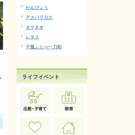
かんぴょう
アスパラガス
タマネギ
レタス
干瓢ふくべ一刀彫
ライフイベント
マ