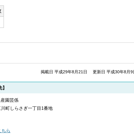
数
掲載日 平成29年8月21日
更新日 平成30年8月9
先】
農産園芸係
郡上三川町しらさぎ一丁目1番地
こちら