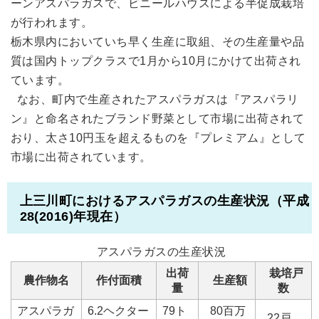
ーンアスパラガスで、ビニールハウスによる半促成栽培
が行われます。
栃木県内においていち早く生産に取組、その生産量や品
質は国内トップクラスで1月から10月にかけて出荷され
ています。
なお、町内で生産されたアスパラガスは『アスパラリ
ン』と命名されたブランド野菜として市場に出荷されて
おり、太さ10円玉を超えるものを『プレミアム』として
市場に出荷されています。
上三川町におけるアスパラガスの生産状況（平成
28(2016)年現在）
アスパラガスの生産状況
出荷
栽培戸
農作物名
作付面積
生産額
量
数
アスパラガ
6.2ヘクター
79ト
80百万
22戸