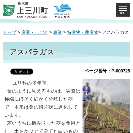
トップ
>
産業・しごと
>
農業
>
特産物・農産物
> アスパラガス
アスパラガス
ページ番号：P-000725
ユリ科の多年草。
葉のように見えるものは、実際は
極端にほそく細かく分岐した茎
で、本来は葉の鱗片状に退化して
います。
若いうちに摘み取った茎を食用と
し、土をかぶせて育てた白いもの