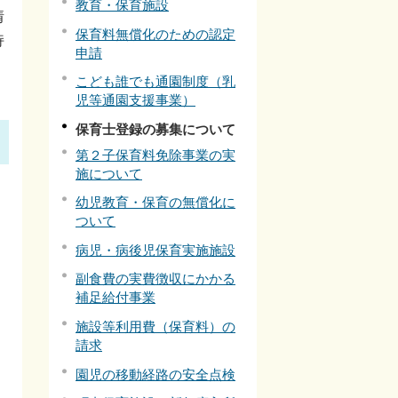
教育・保育施設
情
保育料無償化のための認定
持
申請
こども誰でも通園制度（乳
児等通園支援事業）
保育士登録の募集について
第２子保育料免除事業の実
施について
幼児教育・保育の無償化に
ついて
病児・病後児保育実施施設
副食費の実費徴収にかかる
補足給付事業
施設等利用費（保育料）の
請求
園児の移動経路の安全点検