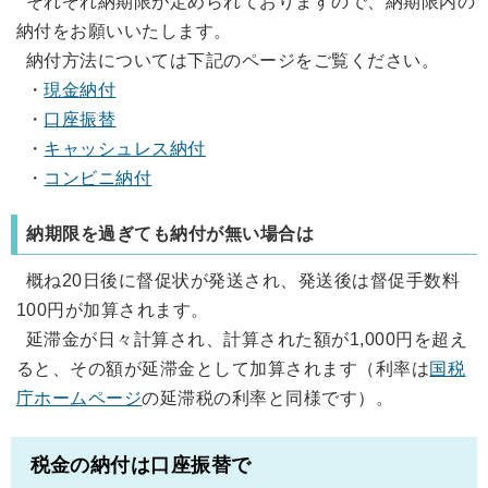
それぞれ納期限が定められておりますので、納期限内の
納付をお願いいたします。
納付方法については下記のページをご覧ください。
・
現金納付
・
口座振替
・
キャッシュレス納付
・
コンビニ納付
納期限を過ぎても納付が無い場合は
概ね20日後に督促状が発送され、発送後は督促手数料
100円が加算されます。
延滞金が日々計算され、計算された額が1,000円を超え
ると、その額が延滞金として加算されます（利率は
国税
庁ホームページ
の延滞税の利率と同様です）。
税金の納付は口座振替で