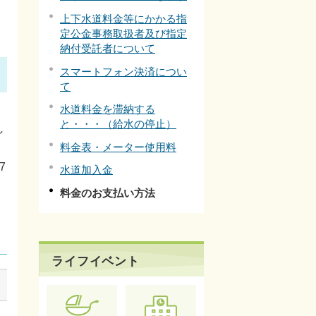
上下水道料金等にかかる指
定公金事務取扱者及び指定
納付受託者について
スマートフォン決済につい
て
水道料金を滞納する
と・・・（給水の停止）
し
料金表・メーター使用料
7
水道加入金
料金のお支払い方法
ライフイベント