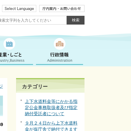
ジ
カテゴリー
上下水道料金等にかかる指
定公金事務取扱者及び指定
納付受託者について
９月２４日から上下水道料
9
金が仮庁舎で納付できます