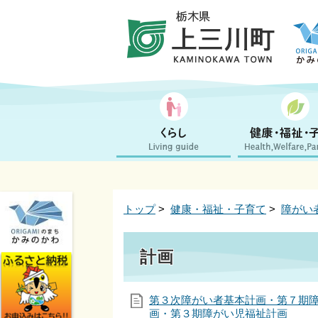
トップ
>
健康・福祉・子育て
>
障がい
計画
第３次障がい者基本計画・第７期
画・第３期障がい児福祉計画