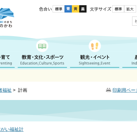
色合い
文字サイズ
者福祉
> 計画
印刷用ペー
障がい福祉計