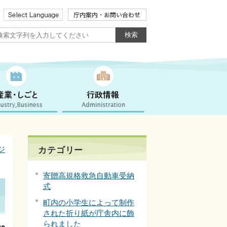
ジ
カテゴリー
寄贈高規格救急自動車受納
式
町内の小学生によって制作
された折り紙が庁舎内に飾
られました