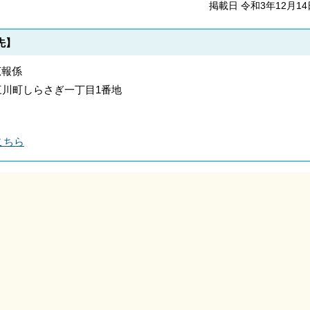
掲載日 令和3年12月14
先】
広報係
郡上三川町しらさぎ一丁目1番地
こちら