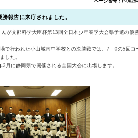
ページ番号：P-00254
優勝報告に来庁されました。
皆さんが文部科学大臣杯第13回全日本少年春季大会県予選の優
球場で行われた小山城南中学校との決勝戦では、7－0の5回コ
ました。
年3月に静岡県で開催される全国大会に出場します。