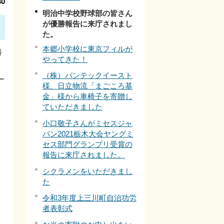
0
明治中学校野球部の皆さん
が優勝報告に来庁されまし
た。
本郷小学校に東京フィルが
勝
やってきた！
（株）バンテックイースト
ー
様、日立物流「まごころ基
金」様から車椅子を寄贈し
ていただきました
小口敬子さんがミセスジャ
パン2021栃木大会ヤングミ
セス部門グランプリ受賞の
報告に来庁されました。
シクラメンをいただきまし
た
令和3年度上三川町自治功労
者表彰式