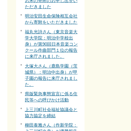
お米の寄附のお申し出をい
ただきました
明治安田生命保険相互会社
から寄附をいただきました
福丸光詩さん（東京音楽大
学大学院：明治中学校出
身）が第90回日本音楽コン
クール作曲部門１位の報告
に来庁されました。
大塚大さん（鹿島学園（茨
城県）：明治中出身）が甲
子園の報告に来庁されまし
た。
県版緊急事態宣言に係る住
民等への呼びかけ活動
上三川町社会福祉協議会と
協力協定を締結
柳田泰雅さん（作新学院：