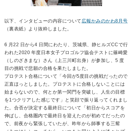
以下、インタビューの内容について
広報かみのかわ8月号
（裏表紙）より抜粋しました。
6 月22 日から4 日間にわたり、茨城県、静ヒルズCCで行
われた2020 年度日本女子プロゴルフ協会テストに篠崎愛
（しのざきまな）さん（上三川町出身）が参加し、5 度
目の挑戦で悲願の合格を果たしました。
プロテスト合格について「今回が5度目の挑戦だったので
正直ほっとしました。プロテストに合格しないことには
始まらないので、何とか第一関門を突破し、人生の目標
を1つクリアした感じです」と笑顔で振り返ってくれまし
た。合否が決定する最終日について「初日からスコアを
伸ばし、合格圏内で最終日を迎えたのが初めてだったの
で、前夜から緊張していたが、昨年から師事する三觜