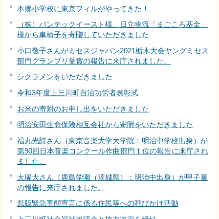
本郷小学校に東京フィルがやってきた！
（株）バンテックイースト様、日立物流「まごころ基金」
様から車椅子を寄贈していただきました
小口敬子さんがミセスジャパン2021栃木大会ヤングミセス
部門グランプリ受賞の報告に来庁されました。
シクラメンをいただきました
令和3年度上三川町自治功労者表彰式
お米の寄附のお申し出をいただきました
明治安田生命保険相互会社から寄附をいただきました
福丸光詩さん（東京音楽大学大学院：明治中学校出身）が
第90回日本音楽コンクール作曲部門１位の報告に来庁され
ました。
大塚大さん（鹿島学園（茨城県）：明治中出身）が甲子園
の報告に来庁されました。
県版緊急事態宣言に係る住民等への呼びかけ活動