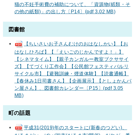
猫の不妊手術費の補助について、「資源物(紙類・そ
の他の紙類)」の出し方〔P14〕(pdf 3.02 MB)
図書館
【ちいさいお子さんむけのおはなしかい】【お
はなしひろば】【「えいごのじかんですよ！」】
【シネマタイム】【親子カンガルー教室ブクササイ
ズ】【てづくり工作会】【公民館フェスティバルリ
サイクル市】【避難訓練・煙道体験】【読書通帳】
【春休み1日司書さん】【企画展示】【としょかんパ
ン屋さん】、図書館カレンダー〔P15〕(pdf 3.05
MB)
町の話題
平成31(2019)年のスタートに(新春のつどい)、