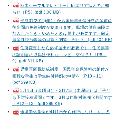
栃木ケーブルテレビ上三川町エリア拡大のお知
らせ〔P5〕(pdf 3.08 MB)
平成31(2019)年4月から国民年金保険料の産前産
後期間の免除制度が始まります、職場の健康保険に
加入したとき・やめたときは届出が必要です、固定
資産課税台帳等の縦覧・閲覧〔P6～7〕(pdf 404 KB)
住所変更したら必ず届出が必要です、住民票等
の証明書の取得は便利なコンビニ交付で！〔P8～
9〕(pdf 311 KB)
児童医療費助成制度、国民年金保険料の納付が
困難な学生は学生納付特例の申請を〔P10～11〕
(pdf 599 KB)
3月1日（金曜日）～3月7日（木曜日）は「子ど
も予防接種週間」です、3月は自殺対策強化月間です
〔P12～13〕(pdf 289 KB)
環境美化条例が4月1日から施行になります、犬