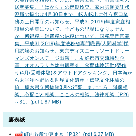
居者募集、「はかり」の定期検査、家内労働委託状
況届の提出は4月30日まで、転入転出に伴う窓口業
務の土日開庁のお知らせ、平成31(2019)年度家庭相
談員の募集について、子どもの里親になりません
か、所得税・消費税の納税について、国税専門官募
集、平成31(2019)年度法務省専門職員(人間科学)採
用試験のお知らせ、東京ディズニーリソートドリー
マンズオンステージ出演！、友好都市交流特別企
画、オオムラサキ幼虫観察会、食育体験活動(梨作
り)4月(受粉体験)＆アウトドアクッキング、日本海か
ら太平洋へ野宿＆世界文化遺産・伝統文化体験の
旅、栃木県立博物館3月の行事、まごころ、隣保相
談、心配ごと相談、こころの相談、法律相談〔P26
～31〕(pdf 1.87 MB)
裏表紙
町内各所で豆まき〔P32〕(pdf 6.37 MB)