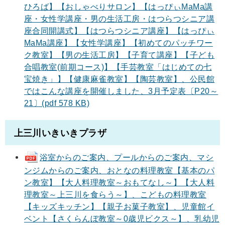
ひろば】【おしゃべりサロン】【はっぴぃMaMa講
座・女性学講座・男の生活工房・はつらつシニア講
座合同開講式】【はつらつシニア講座】【はっぴぃ
MaMa講座】【女性学講座】【初めてのパッチワー
ク教室】【男の生活工房】【子育て講座】【子ども
合唱教室(前期コース)】【手芸教室「はじめての七
宝焼き」】【健康麻雀教室】【陶芸教室】、公民館
ではこんな講座を開催しました、3月予定表〔P20～
21〕(pdf 578 KB)
上三川いきいきプラザ
浴室からのご案内、プールからのご案内、マシ
ンジムからのご案内、おとなの料理教室【基本のパ
ン教室】【大人料理教室～おもてなし～】【大人料
理教室～上三川を食らう～】、こどもの料理教室
【キッズキッチン】【親子お菓子教室】、児童館イ
ベント【さくらんぼ教室～0歳児ビクス～】、乳幼児