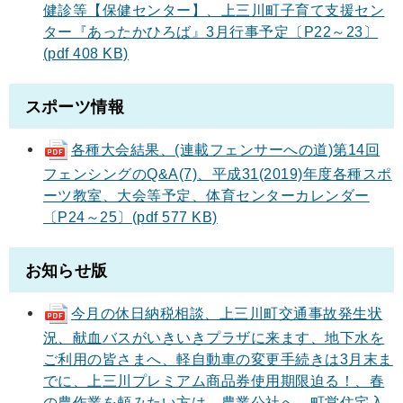
健診等【保健センター】、上三川町子育て支援セン
ター『あったかひろば』3月行事予定〔P22～23〕
(pdf 408 KB)
スポーツ情報
各種大会結果、(連載フェンサーへの道)第14回
フェンシングのQ&A(7)、平成31(2019)年度各種スポ
ーツ教室、大会等予定、体育センターカレンダー
〔P24～25〕(pdf 577 KB)
お知らせ版
今月の休日納税相談、上三川町交通事故発生状
況、献血バスがいきいきプラザに来ます、地下水を
ご利用の皆さまへ、軽自動車の変更手続きは3月末ま
でに、上三川プレミアム商品券使用期限迫る！、春
の農作業を頼みたい方は、農業公社へ、町営住宅入