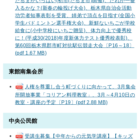
だるまがいっぱい(初市(だるま市)開催)、だれが一番
入るかな？(新春の輪投げ大会)、栃木県自治会活動
功労者知事表彰を受賞、姉弟で頂点を目指す(全国小
学生バドミントン選手権大会)、新鮮ないちごが学校
給食に(小中学校にいちご贈呈)、体力向上で優秀校
に！(平成30(2018)年度新体力テスト優秀校表彰)、
第60回栃木県郡市町対抗駅伝競走大会〔P16～18〕
(pdf 1.67 MB)
東館南集会所
人権を尊重し合う町づくりに向かって、3月集会
所開放事業「コリアン料理教室」、3月～4月10日の
教室・講座の予定〔P19〕(pdf 2.88 MB)
中央公民館
受講生募集【中年からの元気学講座】【キッズ