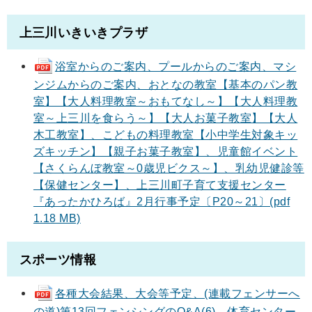
上三川いきいきプラザ
浴室からのご案内、プールからのご案内、マシ
ンジムからのご案内、おとなの教室【基本のパン教
室】【大人料理教室～おもてなし～】【大人料理教
室～上三川を食らう～】【大人お菓子教室】【大人
木工教室】、こどもの料理教室【小中学生対象キッ
ズキッチン】【親子お菓子教室】、児童館イベント
【さくらんぼ教室～0歳児ビクス～】、乳幼児健診等
【保健センター】、上三川町子育て支援センター
『あったかひろば』2月行事予定〔P20～21〕(pdf
1.18 MB)
スポーツ情報
各種大会結果、大会等予定、(連載フェンサーへ
の道)第13回フェンシングのQ&A(6)、体育センター