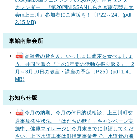
カレンダー、『第20回NISSANしらさぎ駅伝競走大
会in上三川』参加者にご声援を！〔P22～24〕(pdf
2.15 MB)
東館南集会所
高齢者の皆さん、いっしょに蕎麦を食べましょ
う、共同学習会『この1年間の活動を振り返る』、2
月～3月10日の教室・講座の予定〔P25〕(pdf 1.41
MB)
お知らせ版
今月の納期、今月の休日納税相談、上三川町交
通事故発生状況、「はたちの献血」キャンペーン実
施中、健康マイレージは今月末までに申請してくだ
さい、上下水道工事は町指定事業者で、水道管の凍