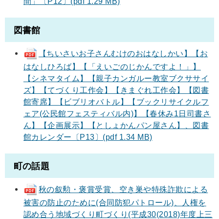
間」〔P12〕(pdf 1.29 MB)
図書館
【ちいさいお子さんむけのおはなしかい】【お
はなしひろば】【「えいごのじかんですよ！」】
【シネマタイム】【親子カンガルー教室ブクササイ
ズ】【てづくり工作会】【きまぐれ工作会】【図書
館寄席】【ビブリオバトル】【ブックリサイクルフ
ェア(公民館フェスティバル内)】【春休み1日司書さ
ん】【企画展示】【としょかんパン屋さん】、図書
館カレンダー〔P13〕(pdf 1.34 MB)
町の話題
秋の叙勲・褒賞受賞、空き巣や特殊詐欺による
被害の防止のために(合同防犯パトロール)、人権を
認め合う地域づくり町づくり(平成30(2018)年度上三