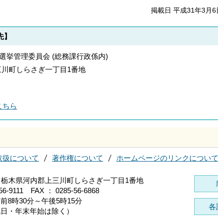
掲載日 平成31年3月6
先】
町選挙管理委員会 (総務課行政係内)
郡上三川町しらさぎ一丁目1番地
こちら
取扱について
著作権について
ホームページのリンクについ
696 栃木県河内郡上三川町しらさぎ一丁目1番地
56-9111 FAX ： 0285-56-6868
前8時30分～午後5時15分
各
祝日・年末年始は除く）