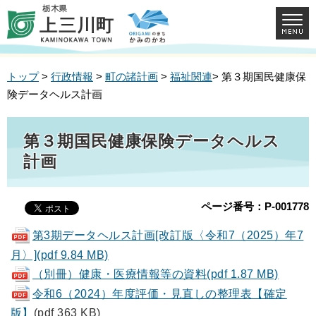
トップ
>
行政情報
>
町の諸計画
>
福祉関連
> 第３期国民健康保
険データヘルス計画
第３期国民健康保険データヘルス
計画
ページ番号：P-001778
第3期データヘルス計画[改訂版〈令和7（2025）年7
月〉](pdf 9.84 MB)
（別冊）健康・医療情報等の資料(pdf 1.87 MB)
令和6（2024）年度評価・見直しの整理表【確定
版】
(pdf 363 KB)