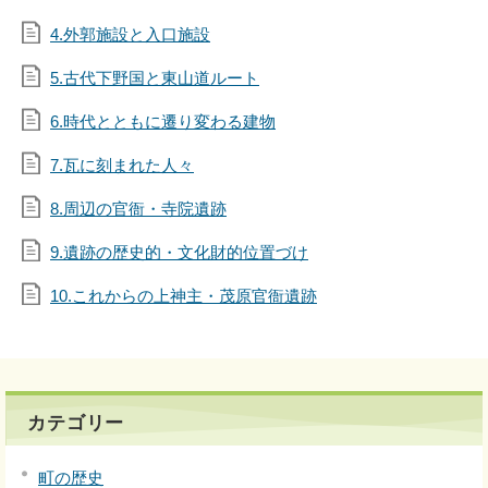
4.外郭施設と入口施設
5.古代下野国と東山道ルート
6.時代とともに遷り変わる建物
7.瓦に刻まれた人々
8.周辺の官衙・寺院遺跡
9.遺跡の歴史的・文化財的位置づけ
10.これからの上神主・茂原官衙遺跡
カテゴリー
町の歴史