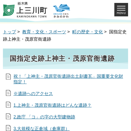
トップ
>
教育・文化・スポーツ
>
町の歴史・文化
> 国指定史
跡上神主・茂原官衙遺跡
国指定史跡上神主・茂原官衙遺跡
祝！「上神主・茂原官衙遺跡出土刻書瓦」国重要文化財
指定！
※遺跡へのアクセス
1.上神主・茂原官衙遺跡はどんな遺跡？
2.政庁 「コ」の字の大型建物跡
3.大規模な正倉域（倉庫群）