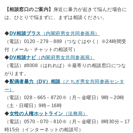
【相談窓口のご案内】
身近に暴力が起きて悩んだ場合に
は、ひとりで悩まずに、まずは相談ください。
◆
DV相談プラス
（内閣府男女共同参画局）
（電話）0120－279－889（つなぐはやく）※24時間受
付（メール・チャットの相談可）
◆
DV相談ナビ
（内閣府男女共同参画局）
（電話）♯8008（はれれば）※最寄りの相談窓口につな
がります。
◆
配偶者暴力（DV）相談
（とちぎ男女共同参画センタ
ー）
（電話）028－665－8720※（月～金曜日）9時～20時
（土・日曜日）9時～16時
◆
女性の人権ホットライン
（法務局）
（電話）0570－070－810※（月～金曜日）8時30分～17
時15分（インターネットの相談可）