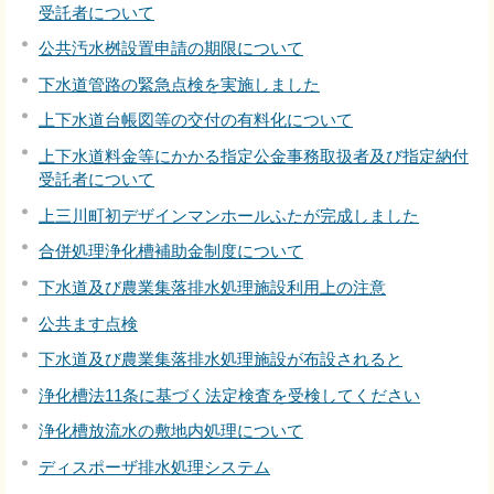
受託者について
公共汚水桝設置申請の期限について
下水道管路の緊急点検を実施しました
上下水道台帳図等の交付の有料化について
上下水道料金等にかかる指定公金事務取扱者及び指定納付
受託者について
上三川町初デザインマンホールふたが完成しました
合併処理浄化槽補助金制度について
下水道及び農業集落排水処理施設利用上の注意
公共ます点検
下水道及び農業集落排水処理施設が布設されると
浄化槽法11条に基づく法定検査を受検してください
浄化槽放流水の敷地内処理について
ディスポーザ排水処理システム