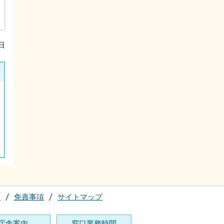
日
て
免責事項
サイトマップ
庁舎案内
窓口業務時間