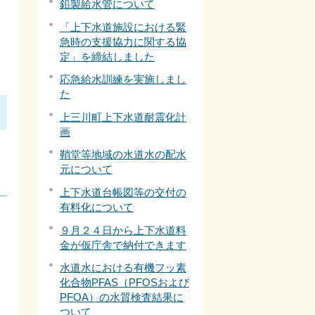
鉛製給水管について
「上下水道施設における緊
急時の支援協力に関する協
定」を締結しました
応急給水訓練を実施しまし
た
上三川町上下水道耐震化計
画
鞘堂等地域の水道水の配水
元について
上下水道台帳図等の交付の
有料化について
９月２４日から上下水道料
金が仮庁舎で納付できます
水道水における有機フッ素
化合物PFAS（PFOSおよび
PFOA）の水質検査結果に
ついて