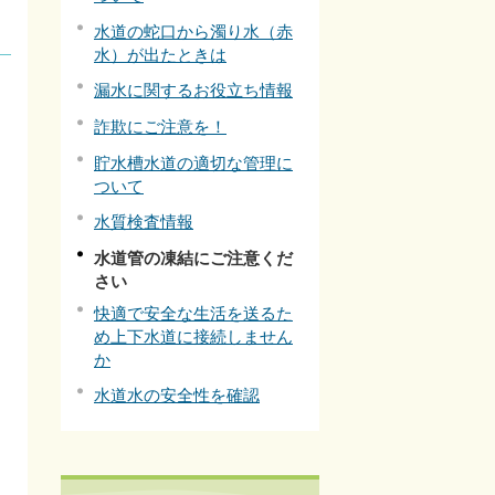
水道の蛇口から濁り水（赤
水）が出たときは
漏水に関するお役立ち情報
詐欺にご注意を！
貯水槽水道の適切な管理に
ついて
水質検査情報
水道管の凍結にご注意くだ
さい
快適で安全な生活を送るた
め上下水道に接続しません
か
水道水の安全性を確認