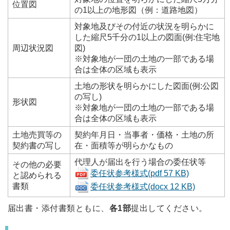
位置図
の1以上の地形図（例：道路地図）
対象地及びその付近の状況を明らかに
した縮尺5千分の1以上の図面(例:住宅地
周辺状況図
図)
※対象地が一団の土地の一部である場
合は全体の区域も表示
土地の形状を明らかにした図面(例:公図
の写し)
形状図
※対象地が一団の土地の一部である場
合は全体の区域も表示
土地売買等の
契約年月日・当事者・価格・土地の所
契約書の写し
在・面積等が明らかなもの
代理人が届出を行う場合の委任状等
その他の必要
委任状参考様式(pdf 57 KB)
と認められる
書類
委任状参考様式(docx 12 KB)
届出書・添付書類ともに、
各1部
提出してください。