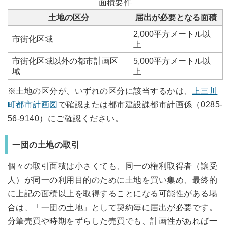
面積要件
土地の区分
届出が必要となる面積
2,000平方メートル以
市街化区域
上
市街化区域以外の都市計画区
5,000平方メートル以
域
上
※土地の区分が、いずれの区分に該当するかは、
上三川
町都市計画図
で確認または都市建設課都市計画係（0285-
56-9140）にご確認ください。
一団の土地の取引
個々の取引面積は小さくても、同一の権利取得者（譲受
人）が同一の利用目的のために土地を買い集め、最終的
に上記の面積以上を取得することになる可能性がある場
合は、「一団の土地」として契約毎に届出が必要です。
分筆売買や時期をずらした売買でも、計画性があれば
一