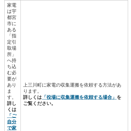
家電
は宇
都宮
市に
ある
「指
定引
取場
所」
へ持
ち込
む必
要が
あり
上三川町に家電の収集運搬を依頼する方法があ
ま
ります。
す。
詳しくは
「役場に収集運搬を依頼する場合」
を
詳し
ご覧ください。
くは
「ご
自分
で家