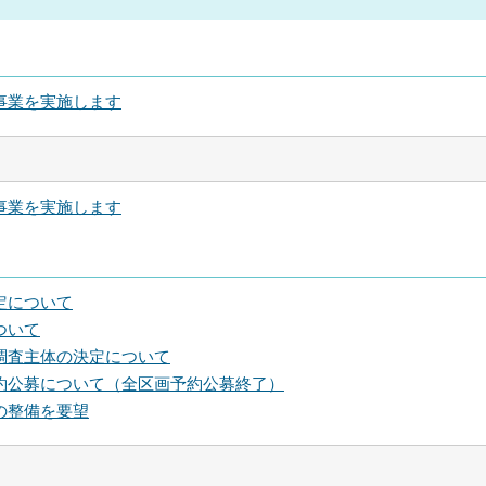
事業を実施します
事業を実施します
定について
ついて
調査主体の決定について
約公募について（全区画予約公募終了）
の整備を要望