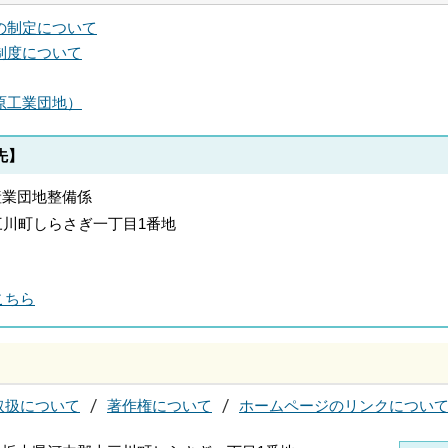
の制定について
制度について
原工業団地）
先】
 産業団地整備係
郡上三川町しらさぎ一丁目1番地
こちら
取扱について
著作権について
ホームページのリンクについ