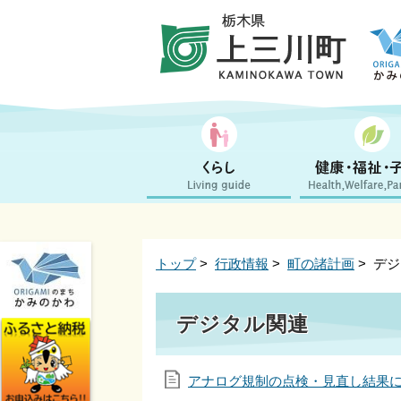
トップ
>
行政情報
>
町の諸計画
> デ
デジタル関連
アナログ規制の点検・見直し結果