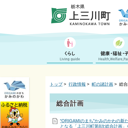
トップ
>
行政情報
>
町の諸計画
> 総
総合計画
“ORIGAMIのまち”かみのかわの
となる「上三川町第8次総合計画」