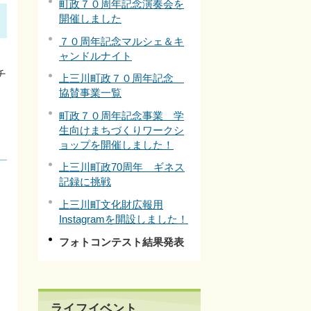
町政７０周年記念演奏会を
開催しました
７０周年記念マルシェ＆キ
ャンドルナイト
チ
上三川町政７０周年記念
協賛事業一覧
町政７０周年記念事業 学
生向けまちづくりワークシ
ョップを開催しました！
上三川町政70周年 ギネス
記録に挑戦
上三川町文化財広報用
Instagramを開設しました！
フォトコンテスト結果発表
ライフイベント