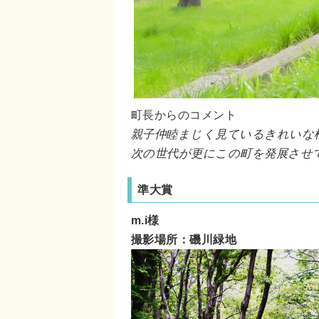
町長からのコメント
親子仲睦まじく見ているきれいな
次の世代が更にこの町を発展させ
準大賞
m.i様
撮影場所：磯川緑地