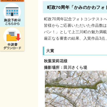
町政70周年「かみのかわフォ
町政70周年記念フォトコンテスト
皆様からご応募いただいた作品数は
バン！」として上三川町の魅力満載
厳正なる審査の結果、入賞作品3点
大賞
秋葉茉莉花様
撮影場所：田川さくら堤