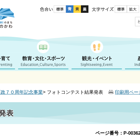
色合い
文字サイズ
町政７０周年記念事業
> フォトコンテスト結果発表
印刷用ペー
発表
ページ番号：P-00362