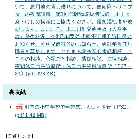
いて、農用地の貸し借りについて、自衛隊ヘリコプ
ターの夜間訓練、第1回危険物取扱者試験、不正大
麻・けしの撲滅にご協力ください、優良運転者を表
彰します、まごころ、上三川町交通事故（人身事
故）発生状況、令和7年度 帯状疱疹定期予防接種の
お知らせ、乳幼児健診等のお知らせ、会計年度任用
職員を募集します、とちまる救急安心電話相談、こ
ころの相談、心配ごと相談、隣保相談、法律相談、
夜間休日急患診療所・休日急患歯科診療所〔P27～
31〕(pdf 923 KB)
裏表紙
町内の小中学校で卒業式、人口と世帯〔P32〕
(pdf 1.46 MB)
【関連リンク】