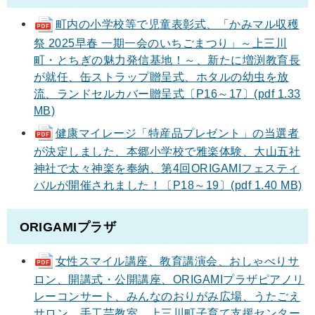
町内の小学校等で児童表彰式、「かみマル収穫
祭 2025早春 一期一会のいちごまつり」～上三川
町・とちぎの魅力発信基地！～、新たに増渕教育長
が就任、缶ストラップ贈呈式、ホタルの幼虫を放
流、ランドセルカバー贈呈式〔P16～17〕(pdf 1.33
MB)
健康マイレージ「特産品プレゼント」の当選者
が決定しました、本郷小学校で雅楽体験、大山五社
神社で太々神楽を奉納、第4回ORIGAMIフェスティ
バルが開催されました！〔P18～19〕(pdf 1.40 MB)
ORIGAMIプラザ
女性スマイル講座、教育講演会、おしゃべりサ
ロン、開講式・公開講座、ORIGAMIプラザピアノリ
レーコンサート、みんなのおりがみ広場、うたごえ
サロン、手工芸教室、上三川町子育て支援センター