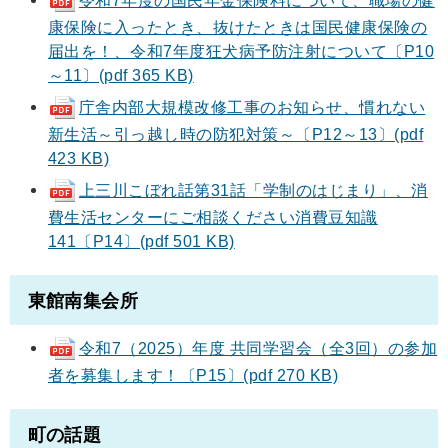
令和7年度の国民年金保険料について、職場の健
康保険に入ったとき、抜けたときは国民健康保険の
届出を！、令和7年度狂犬病予防注射について〔P10
～11〕(pdf 365 KB)
庁舎内部大規模改修工事のお知らせ、慣れない
新生活～引っ越し時の防犯対策～〔P12～13〕(pdf
423 KB)
上三川こぼれ話第31話「学制のはじまり」、消
費生活センターにご相談ください消費豆知識
141〔P14〕(pdf 501 KB)
東館南集会所
令和7（2025）年度 共同学習会（全3回）の参加
者を募集します！〔P15〕(pdf 270 KB)
町の話題