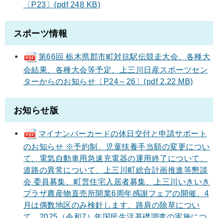
〔P23〕(pdf 248 KB)
スポーツ情報
第66回 栃木県郡市町対抗駅伝競走大会、各種大
会結果、各種大会等予定、上三川日産スポーツセン
ターからのお知らせ〔P24～26〕(pdf 2.22 MB)
お知らせ版
マイナンバーカードの休日交付と申請サポート
のお知らせ ※予約制、児童扶養手当額の変更につい
て、電気自動車用急速充電器の運用終了について、
道路の異常について、上三川町総合計画推進等懇談
会 委員募集、町営住宅入居者募集、上三川いきいき
プラザ農産物直売所開業6周年感謝フェアの開催、4
月は偶数地区のみ検針します、路肩の除草につい
て、2025（令和7）年国民生活基礎調査の実施につ