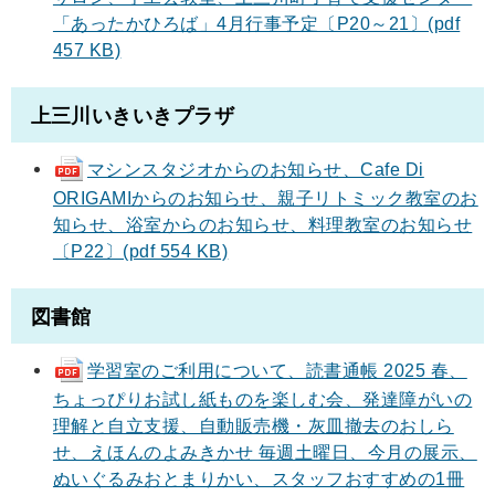
「あったかひろば」4月行事予定〔P20～21〕(pdf
457 KB)
上三川いきいきプラザ
マシンスタジオからのお知らせ、Cafe Di
ORIGAMIからのお知らせ、親子リトミック教室のお
知らせ、浴室からのお知らせ、料理教室のお知らせ
〔P22〕(pdf 554 KB)
図書館
学習室のご利用について、読書通帳 2025 春、
ちょっぴりお試し紙ものを楽しむ会、発達障がいの
理解と自立支援、自動販売機・灰皿撤去のおしら
せ、えほんのよみきかせ 毎週土曜日、今月の展示、
ぬいぐるみおとまりかい、スタッフおすすめの1冊