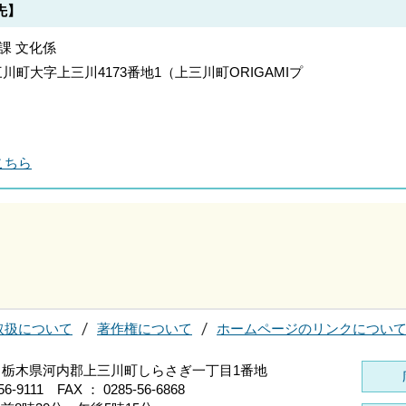
先】
課 文化係
上三川町大字上三川4173番地1（上三川町ORIGAMIプ
こちら
取扱について
著作権について
ホームページのリンクについ
696 栃木県河内郡上三川町しらさぎ一丁目1番地
56-9111 FAX ： 0285-56-6868