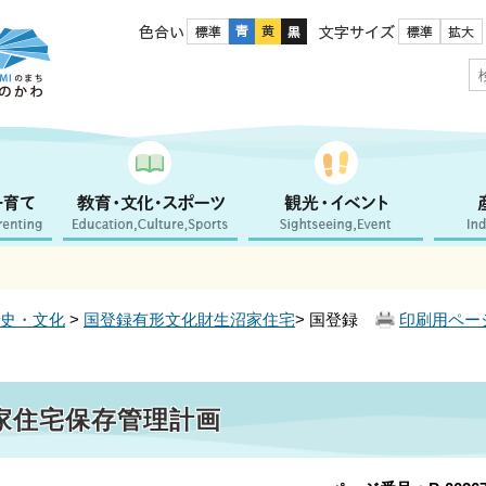
色合い
文字サイズ
史・文化
>
国登録有形文化財生沼家住宅
> 国登録
印刷用ペー
家住宅保存管理計画