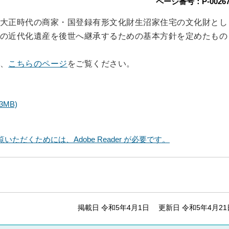
ページ番号：P-00267
大正時代の商家・国登録有形文化財生沼家住宅の文化財とし
の近代化遺産を後世へ継承するための基本方針を定めたもの
、
こちらのページ
をご覧ください。
.3MB)
いただくためには、Adobe Reader が必要です。
掲載日 令和5年4月1日
更新日 令和5年4月21