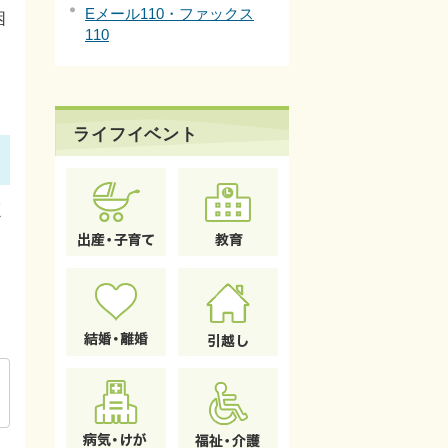
Eメール110・ファックス
困
110
ライフイベント
く