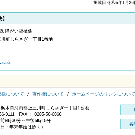
掲載日 令和5年1月26
先】
祉課 障がい福祉係
郡上三川町しらさぎ一丁目1番地
こちら
取扱について
著作権について
ホームページのリンクについ
696 栃木県河内郡上三川町しらさぎ一丁目1番地
56-9111 FAX ： 0285-56-6868
前8時30分～午後5時15分
各
祝日・年末年始は除く）