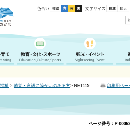
色合い
文字サイズ
福祉
>
聴覚・言語に障がいのある方
> NET119
印刷用ペー
ページ番号：P-00052