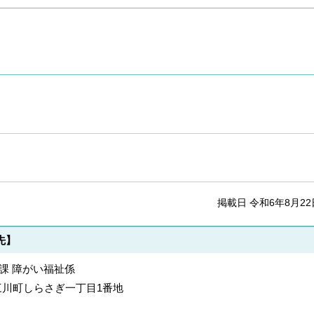
掲載日 令和6年8月22
先】
祉課 障がい福祉係
郡上三川町しらさぎ一丁目1番地