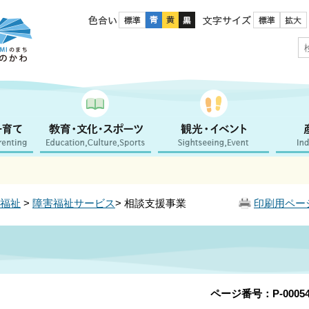
色合い
文字サイズ
福祉
>
障害福祉サービス
> 相談支援事業
印刷用ペー
ページ番号：P-00054