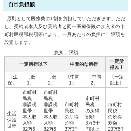
自己負担額
原則として医療費の1割を負担していただきます。ただ
し、受給者本人及び受給者と同一医療保険の加入者の市
町村民税課税額等により、一月あたりの負担に上限額を
設定します。
負担上限額
一定所
一定所得以下
中間的な所得
得以上
〔生
〔低
〔低
〔中間
〔中間
〔一定
保〕
1〕
2〕
1〕
2〕
以上〕
市町村
市町村
民税
民税
市町村
非課税
非課税
市町村
民税
市町村
世帯
世帯
民税
の所得
民税
生活
本人収
本人収
の所得
割額
の所得
保護
入額
入額
割額
3万3千
割額
世帯
82万6
82万6
3万3千
円以上
23万5千