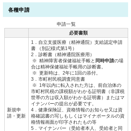
各種申請
申請一覧
必要書類
1．自立支援医療（精神通院）支給認定申請
書 （別記様式第1号）
2．診断書（精神通院医療用）
※ 精神障害者保健福祉手帳と
同時申請
の場
合は精神保健福祉手帳用の診断書。
※ 更新時は、2年に1回の添付。
3．市町村民税調査同意書
※ 1年以内に転入された方は、前自治体の
市町村民税の課税額がわかる証明書（非課税
世帯の方は収入額がわかる証明書）またはマ
イナンバーの提出が必要です。
新規申
4．健康保険証、資格情報のお知らせ又は資
請・更新
格確認書の写しもしくはマイナポータルの資
格情報画面が印字されたもの等
5．マイナンバー（受給者本人、受給者と同