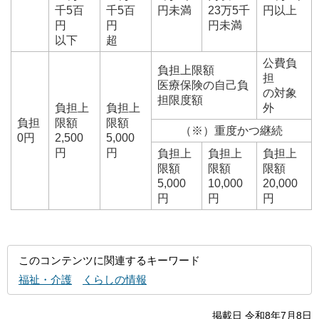
千5百
千5百
円未満
23万5千
円以上
円
円
円未満
以下
超
公費負
負担上限額
担
医療保険の自己負
の対象
担限度額
負担上
負担上
外
負担
限額
限額
（※）重度かつ継続
0円
2,500
5,000
円
円
負担上
負担上
負担上
限額
限額
限額
5,000
10,000
20,000
円
円
円
このコンテンツに関連するキーワード
福祉・介護
くらしの情報
掲載日 令和8年7月8日