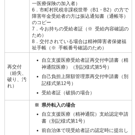
一医療保険の加入者）
6．市町村民税非課税世帯（B1・B2）の方で
障害年金受給者の方は振込通知書（通帳等）
のコピー
7．今お持ちの受給者証（※ 受給内容確認の
ため）
8．交付されている場合は精神障害者保健福
祉手帳（※ 手帳番号確認のため）
自立支援医療受給者証再交付申請書（精
再交付
神通院医療）（別記様式第5号）
（紛失、
自己負担上限額管理票再交付申請書（別
破り、汚
記様式第12号）
れ）
受給者証（破損の場合）
※ 県外転入の場合
自立支援医療（精神通院）支給認定申請
書（別記様式第1号）
前自治体で現受給者証の認定時に提出し