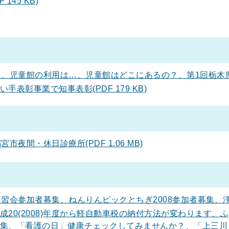
145 KB)
、児童館の利用は…、児童館はどこにあるの？、第1回栃木
表彰事業で知事表彰(PDF 179 KB)
夜間・休日診療所(PDF 1.06 MB)
習会参加者募集、ねんりんピックとちぎ2008参加者募集、
20(2008)年度から軽自動車税の納付方法が変わります、ふ
集、「看護の日」健康チェックしてみませんか？、「上三川