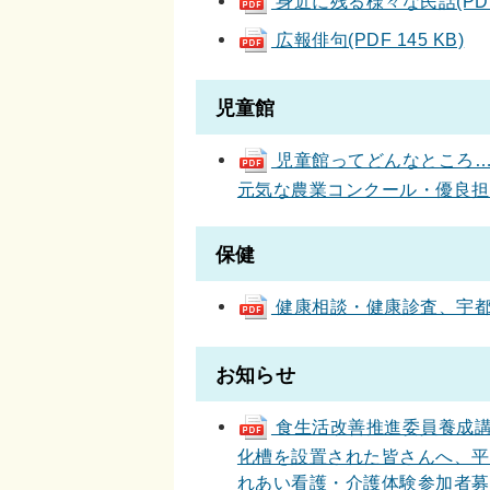
身近に残る様々な民話(PDF 
広報俳句(PDF 145 KB)
児童館
児童館ってどんなところ…
元気な農業コンクール・優良担い手
保健
健康相談・健康診査、宇都宮市
お知らせ
食生活改善推進委員養成講
化槽を設置された皆さんへ、平成
れあい看護・介護体験参加者募