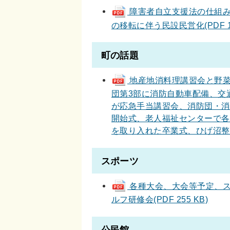
障害者自立支援法の仕組み
の移転に伴う民設民営化(PDF 14
町の話題
地産地消料理講習会と野菜
団第3部に消防自動車配備、交
が応急手当講習会、消防団・消
開始式、老人福祉センターで各
を取り入れた卒業式、ひげ沼整備と
スポーツ
各種大会、大会等予定、ス
ルフ研修会(PDF 255 KB)