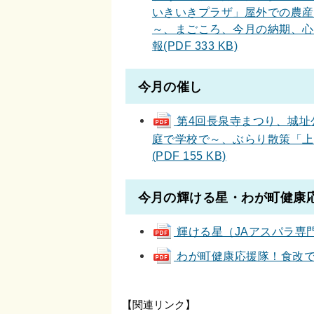
いきいきプラザ」屋外での農産
～、まごころ、今月の納期、心
報(PDF 333 KB)
今月の催し
第4回長泉寺まつり、城址
庭で学校で～、ぶらり散策「上
(PDF 155 KB)
今月の輝ける星・わが町健康
輝ける星（JAアスパラ専門部
わが町健康応援隊！食改です～
【関連リンク】