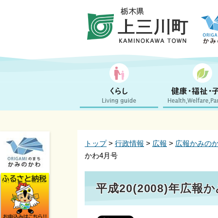
トップ
>
行政情報
>
広報
>
広報かみの
かわ4月号
平成20(2008)年広