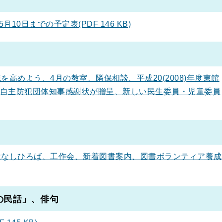
10日までの予定表(PDF 146 KB)
高めよう、4月の教室、隣保相談、平成20(2008)年度東館
自主防犯団体知事感謝状が贈呈、新しい民生委員・児童委員
なしひろば、工作会、新着図書案内、図書ボランティア養成
の民話」、俳句