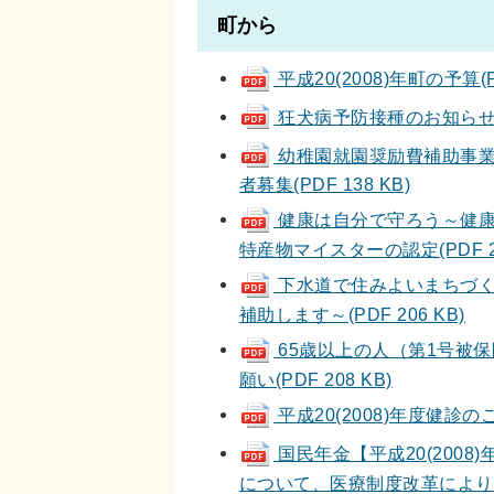
町から
平成20(2008)年町の予算(PD
狂犬病予防接種のお知らせ、
幼稚園就園奨励費補助事業等
者募集(PDF 138 KB)
健康は自分で守ろう～健康
特産物マイスターの認定(PDF 21
下水道で住みよいまちづく
補助します～(PDF 206 KB)
65歳以上の人（第1号被保
願い(PDF 208 KB)
平成20(2008)年度健診のご案
国民年金【平成20(200
について、医療制度改革により国民