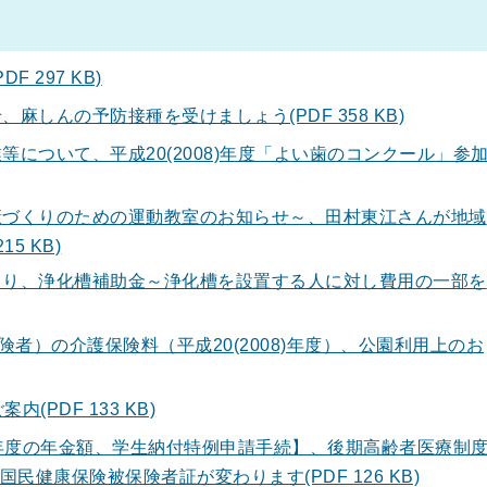
F 297 KB)
麻しんの予防接種を受けましょう(PDF 358 KB)
について、平成20(2008)年度「よい歯のコンクール」参
づくりのための運動教室のお知らせ～、田村東江さんが地域
5 KB)
り、浄化槽補助金～浄化槽を設置する人に対し費用の一部を
険者）の介護保険料（平成20(2008)年度）、公園利用上のお
内(PDF 133 KB)
8)年度の年金額、学生納付特例申請手続】、後期高齢者医療制
健康保険被保険者証が変わります(PDF 126 KB)