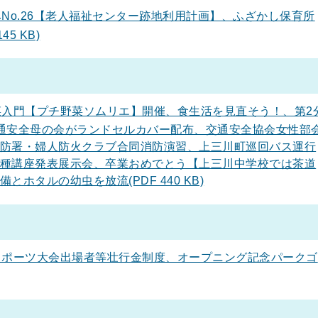
No.26【老人福祉センター跡地利用計画】、ふざかし保育所
5 KB)
入門【プチ野菜ソムリエ】開催、食生活を見直そう！、第2
通安全母の会がランドセルカバー配布、交通安全協会女性部
防署・婦人防火クラブ合同消防演習、上三川町巡回バス運行
種講座発表展示会、卒業おめでとう【上三川中学校では茶道
ホタルの幼虫を放流(PDF 440 KB)
ポーツ大会出場者等壮行金制度、オープニング記念パークゴ