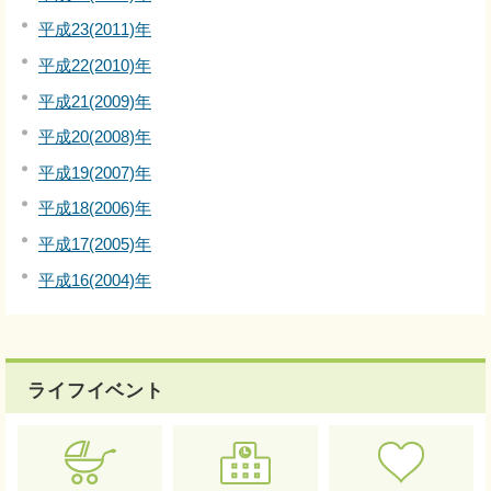
平成23(2011)年
平成22(2010)年
平成21(2009)年
平成20(2008)年
平成19(2007)年
平成18(2006)年
平成17(2005)年
平成16(2004)年
ライフイベント