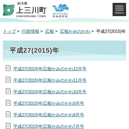
トップ
>
行政情報
>
広報
>
広報かみのかわ
> 平成27(2015)年
平成27(2015)年
平成27(2015)年広報かみのかわ12月号
平成27(2015)年広報かみのかわ11月号
平成27(2015)年広報かみのかわ10月号
平成27(2015)年広報かみのかわ9月号
平成27(2015)年広報かみのかわ8月号
平成27(2015)年広報かみのかわ7月号