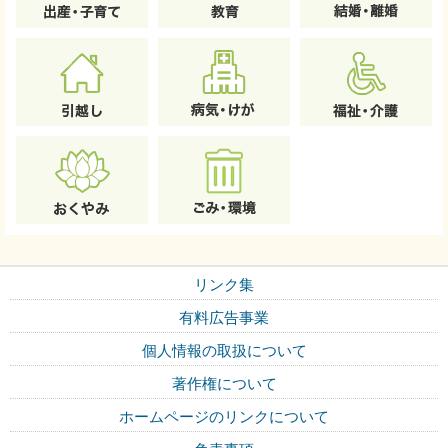
リンク集
有料広告事業
個人情報の取扱について
著作権について
ホームページのリンクについて