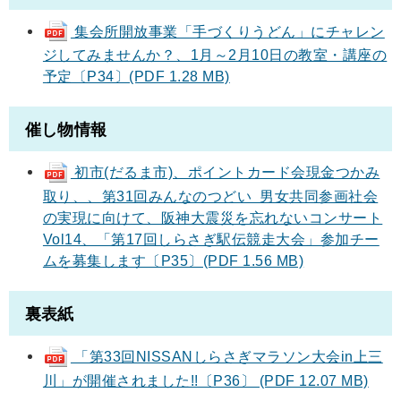
集会所開放事業「手づくりうどん」にチャレン
ジしてみませんか？、1月～2月10日の教室・講座の
予定〔P34〕(PDF 1.28 MB)
催し物情報
初市(だるま市)、ポイントカード会現金つかみ
取り、、第31回みんなのつどい 男女共同参画社会
の実現に向けて、阪神大震災を忘れないコンサート
Vol14、「第17回しらさぎ駅伝競走大会」参加チー
ムを募集します〔P35〕(PDF 1.56 MB)
裏表紙
「第33回NISSANしらさぎマラソン大会in上三
川」が開催されました!!〔P36〕 (PDF 12.07 MB)