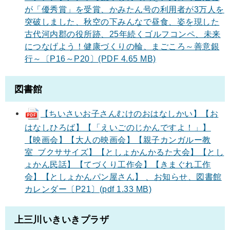
が「優秀賞」を受賞、かみたん号の利用者が3万人を
突破しました、秋空の下みんなで昼食、姿を現した
古代河内郡の役所跡、25年続くゴルフコンペ、未来
につなげよう！健康づくりの輪、まごころ～善意銀
行～〔P16～P20〕(PDF 4.65 MB)
図書館
【ちいさいお子さんむけのおはなしかい】【お
はなしひろば】【「えいごのじかんですよ！」】
【映画会】【大人の映画会】【親子カンガルー教
室 ブクササイズ】【としょかんかるた大会】【とし
ょかん民話】【てづくり工作会】【きまぐれ工作
会】【としょかんパン屋さん】 、お知らせ、図書館
カレンダー〔P21〕(pdf 1.33 MB)
上三川いきいきプラザ