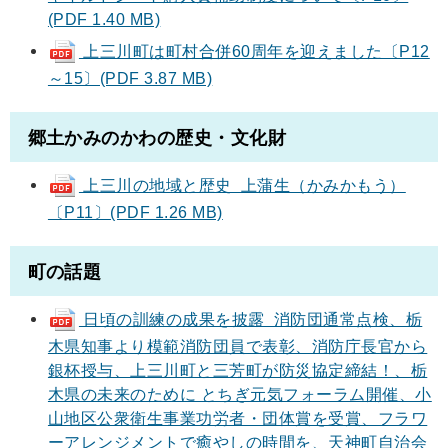
(PDF 1.40 MB)
上三川町は町村合併60周年を迎えました〔P12
～15〕(PDF 3.87 MB)
郷土かみのかわの歴史・文化財
上三川の地域と歴史 上蒲生（かみかもう）
〔P11〕(PDF 1.26 MB)
町の話題
日頃の訓練の成果を披露 消防団通常点検、栃
木県知事より模範消防団員で表彰、消防庁長官から
銀杯授与、上三川町と三芳町が防災協定締結！、栃
木県の未来のために とちぎ元気フォーラム開催、小
山地区公衆衛生事業功労者・団体賞を受賞、フラワ
ーアレンジメントで癒やしの時間を、天神町自治会