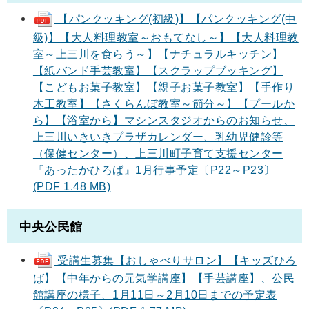
【パンクッキング(初級)】【パンクッキング(中
級)】【大人料理教室～おもてなし～】【大人料理教
室～上三川を食らう～】【ナチュラルキッチン】
【紙バンド手芸教室】【スクラップブッキング】
【こどもお菓子教室】【親子お菓子教室】【手作り
木工教室】【さくらんぼ教室～節分～】【プールか
ら】【浴室から】マシンスタジオからのお知らせ、
上三川いきいきプラザカレンダー、乳幼児健診等
（保健センター）、上三川町子育て支援センター
『あったかひろば』1月行事予定〔P22～P23〕
(PDF 1.48 MB)
中央公民館
受講生募集【おしゃべりサロン】【キッズひろ
ば】【中年からの元気学講座】【手芸講座】、公民
館講座の様子、1月11日～2月10日までの予定表