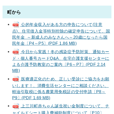
町から
公的年金収入がある方の申告について(注意
点)、住宅借入金等特別控除の確定申告について、国
民年金 ～新成人のみなさんへ～20歳になったら国
民年金〔P4～P5〕(PDF 1.86 MB)
今日から実践！冬の感染症予防対策、通知カー
ド・個人番号カードQ&A、在宅介護支援センターに
よる介護予防教室のご案内〔P6～P7〕(PDF 2.14
MB)
医療適正化のため、正しい受診にご協力をお願
いします！、消費生活センターにご相談ください、
軽油引取税に係る農業用免税証の交付申請〔P8～
P9〕(PDF 1.69 MB)
上三川町赤ちゃん誕生祝い金制度について、チ
ャイルドシート購入費補助制度について〔P10〕