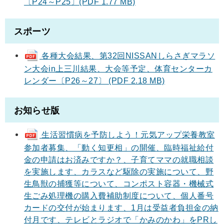
〔P24～P25〕(PDF 1.77 MB)
スポーツ
各種大会結果、第32回NISSANしらさぎマラソ
ン大会in上三川結果、大会等予定、体育センターカ
レンダー〔P26～27〕 (PDF 2.18 MB)
お知らせ版
生活習慣病を予防しよう！元気アップ栄養教室
参加者募集、「動く知更相」の開催、臨時福祉給付
金の申請はお済みですか？、子育てママの就職相談
を実施します、カラスなど駆除の実施について、野
生鳥獣の捕獲等について、コンポスト容器・機械式
生ごみ処理機の購入費補助制度について、個人番号
カードの交付が始まります、1月は受益者負担金の納
付月です、テレビとラジオで「かみのかわ」をPRし