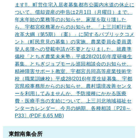
ます!!、町営住宅入居者募集都市公園内水道の休止に
ついて、償却資産の申告は2月1日（月曜日）まで、
年末年始の業務等のお知らせ、家屋を取り壊した
ら、宇都宮税務署からのお知らせ、「上三川町行政
改革大綱（第5期）（案）」に関するパブリックコメ
ント（町民意見の募集）の実施、農業委員会委員選
挙人名簿への登載申請が不要となりました、就農準
備校「とちぎ農業未来塾」平成28(2016)年度研修生
募集、とちぎジョブモール巡回相談会のお知らせ、
精神障害サポート教室、宇都宮共同高等産業技術学
校（職業訓練校）平成28(2016)年度生徒募集、宇都
宮県税事務所からのお知らせ、農村環境改善センタ
ーを利用してみませんか、予防接種にかかる医療
費・医療手当の支給について、上三川北地域福祉セ
ンターカレンダー、今月の納期、各種相談〔P28～
P33〕(PDF 6.65 MB)
東館南集会所