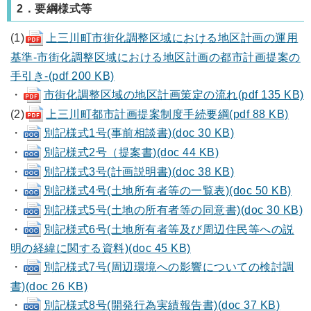
2．要綱様式等
(1)
上三川町市街化調整区域における地区計画の運用
基準‐市街化調整区域における地区計画の都市計画提案の
手引き‐(pdf 200 KB)
・
市街化調整区域の地区計画策定の流れ(pdf 135 KB)
(2)
上三川町都市計画提案制度手続要綱(pdf 88 KB)
・
別記様式1号(事前相談書)(doc 30 KB)
・
別記様式2号（提案書)(doc 44 KB)
・
別記様式3号(計画説明書)(doc 38 KB)
・
別記様式4号(土地所有者等の一覧表)(doc 50 KB)
・
別記様式5号(土地の所有者等の同意書)(doc 30 KB)
・
別記様式6号(土地所有者等及び周辺住民等への説
明の経緯に関する資料)(doc 45 KB)
・
別記様式7号(周辺環境への影響についての検討調
書)(doc 26 KB)
・
別記様式8号(開発行為実績報告書)(doc 37 KB)