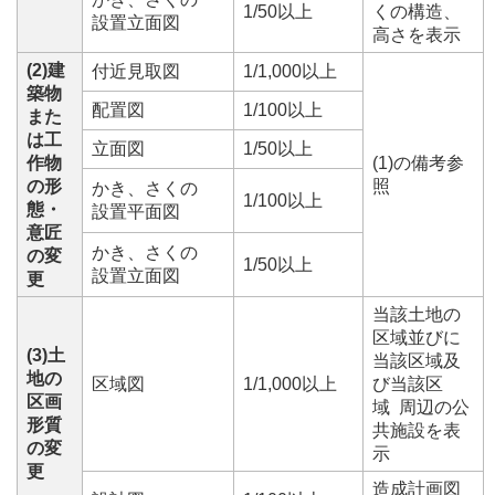
1/50以上
くの構造、
設置立面図
高さを表示
(2)建
付近見取図
1/1,000以上
築物
配置図
1/100以上
また
は工
立面図
1/50以上
作物
(1)の備考参
の形
照
かき、さくの
1/100以上
態・
設置平面図
意匠
かき、さくの
の変
1/50以上
設置立面図
更
当該土地の
区域並びに
(3)土
当該区域及
地の
区域図
1/1,000以上
び当該区
区画
域 周辺の公
形質
共施設を表
の変
示
更
造成計画図