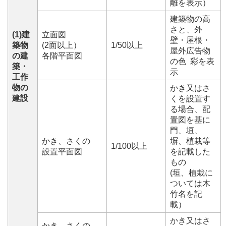
離を表示）
建築物の高
さと、外
(1)建
立面図
壁・屋根・
築物
(2面以上）
1/50以上
屋外広告物
の建
各階平面図
の色 彩を表
築・
示
工作
物の
かき又はさ
建設
くを設置す
る場合、配
置図を基に
門、垣、
かき、さくの
塀、植栽等
1/100以上
設置平面図
を記載した
もの
(垣、植栽に
ついては木
竹名を記
載）
かき又はさ
かき、さくの