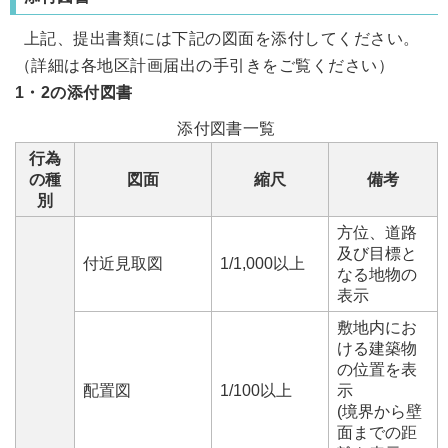
上記、提出書類には下記の図面を添付してください。
（詳細は各地区計画届出の手引きをご覧ください）
1・2の添付図書
添付図書一覧
行為
の種
図面
縮尺
備考
別
方位、道路
及び目標と
付近見取図
1/1,000以上
なる地物の
表示
敷地内にお
ける建築物
の位置を表
配置図
1/100以上
示
(境界から壁
面までの距