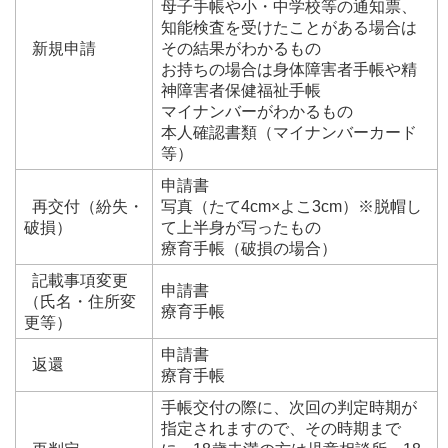
母子手帳や小・中学校等の通知票、
知能検査を受けたことがある場合は
新規申請
その結果がわかるもの
お持ちの場合は身体障害者手帳や精
神障害者保健福祉手帳
マイナンバーがわかるもの
本人確認書類（マイナンバーカード
等）
申請書
再交付（紛失・
写真（たて4cm×よこ3cm）※脱帽し
破損）
て上半身が写ったもの
療育手帳（破損の場合）
記載事項変更
申請書
（氏名・住所変
療育手帳
更等）
申請書
返還
療育手帳
手帳交付の際に、次回の判定時期が
指定されますので、その時期まで