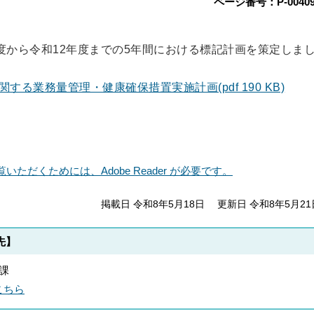
ページ番号：P-00409
度から令和12年度までの5年間における標記計画を策定しま
る業務量管理・健康確保措置実施計画(pdf 190 KB)
いただくためには、Adobe Reader が必要です。
掲載日 令和8年5月18日
更新日 令和8年5月21
先】
務課
こちら