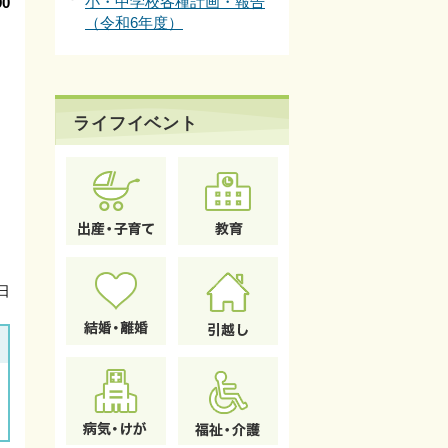
小・中学校各種計画・報告
0
（令和6年度）
し
ライフイベント
日