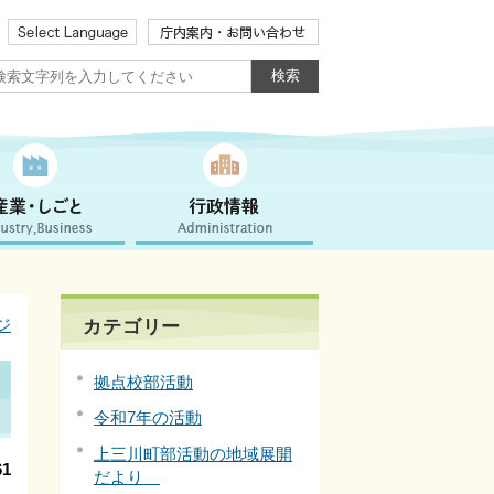
ジ
カテゴリー
拠点校部活動
令和7年の活動
上三川町部活動の地域展開
1
だより