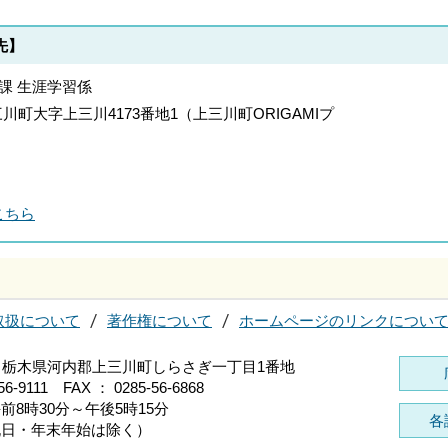
先】
習課 生涯学習係
上三川町大字上三川4173番地1（上三川町ORIGAMIプ
こちら
取扱について
著作権について
ホームページのリンクについ
696 栃木県河内郡上三川町しらさぎ一丁目1番地
56-9111 FAX ： 0285-56-6868
前8時30分～午後5時15分
各
祝日・年末年始は除く）