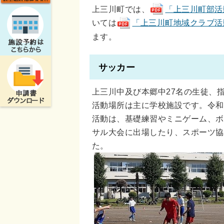
上三川町では、
「上三川町部活動の
いては
「上三川町地域クラブ活動実施
ます。
サッカー
上三川中及び本郷中27名の生徒、
活動場所は主に学校施設です。令和
活動は、基礎練習やミニゲーム、ボ
サル大会に出場したり、スポーツ協
た。