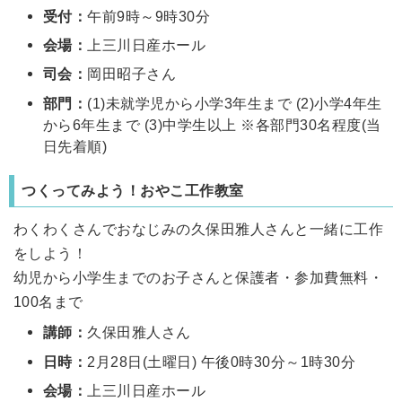
受付：
午前9時～9時30分
会場：
上三川日産ホール
司会：
岡田昭子さん
部門：
(1)未就学児から小学3年生まで (2)小学4年生
から6年生まで (3)中学生以上 ※各部門30名程度(当
日先着順)
つくってみよう！おやこ工作教室
わくわくさんでおなじみの久保田雅人さんと一緒に工作
をしよう！
幼児から小学生までのお子さんと保護者・参加費無料・
100名まで
講師：
久保田雅人さん
日時：
2月28日(土曜日) 午後0時30分～1時30分
会場：
上三川日産ホール