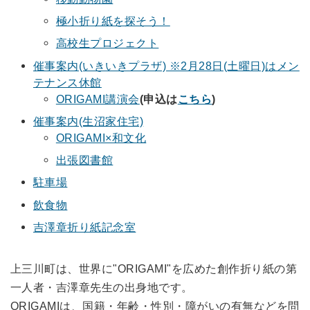
極小折り紙を探そう！
高校生プロジェクト
催事案内(いきいきプラザ) ※2月28日(土曜日)はメン
テナンス休館
ORIGAMI講演会
(申込は
こちら
)
催事案内(生沼家住宅)
ORIGAMI×和文化
出張図書館
駐車場
飲食物
吉澤章折り紙記念室
上三川町は、世界に"ORIGAMI"を広めた創作折り紙の第
一人者・吉澤章先生の出身地です。
ORIGAMIは、国籍・年齢・性別・障がいの有無などを問