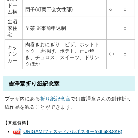
ドー
団子(町商工会女性部)
○
○
ム横
生沼
家住
呈茶 ※事前申込制
○
宅
肉巻きおにぎり、ピザ、ホットド
キッ
ック、唐揚げ、ポテト、たい焼
チン
〇
○
き、チュロス、スイーツ、ドリン
カー
クほか
吉澤章折り紙記念室
プラザ内にある
折り紙記念室
では吉澤章さんの創作折り
紙作品を観ることができます。
【関連資料】
ORIGAMIフェスティバルポスター
(pdf 683.8KB)