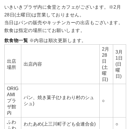
いきいきプラザ内に食堂とカフェがございます。※2月
28日(土曜日)は営業しておりません。
当日はパンの販売やキッチンカーの出店もございます。
飲食は指定の場所にてお願いします。
飲食物一覧
※内容は順次更新します。
2月
3月
28
1日
出店
日
出店内容
(日
場所
(土
曜
曜
日)
日)
ORIG
AMI
パン、焼き菓子(ひまわり村のシュ
プラ
○
シュ)
ザ館
内
ふわ
わたあめ(上三川町子ども会連合会)
○
ふわ