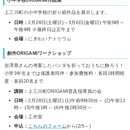
上三川町の小中学校の折り紙作品を展示します。
日時：
2月28日(土曜日)～3月6日(金曜日) 午前9時～
午後4時 ※最終日は正午まで
会場：
にぎわいアトリウム
創作ORIGAMIワークショップ
吉澤章さんの考案したパンダを折っておうちに飾ろう！
小学3年生までは保護者同伴・参加費無料・各回1時間程
度・各回20名まで
講師：
上三川町ORIGAMI普及指導員の会
日時：
2月28日(土曜日) (1)午前9時30分～ (2)午前11
時～ (3)午後1時～ (4)午後2時30分～
会場：
工作室
申込：
こちらのフォーム
から(2/5～)