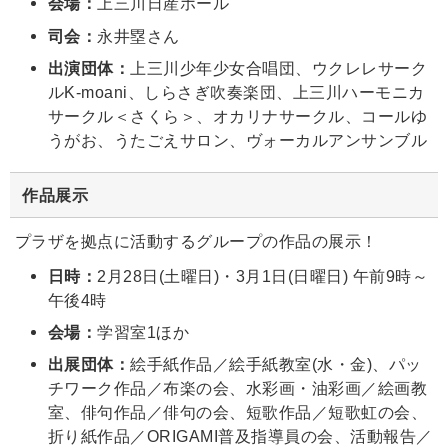
会場：
上三川日産ホール
司会：
永井塁さん
出演団体：
上三川少年少女合唱団、ウクレレサーク
ルK-moani、しらさぎ吹奏楽団、上三川ハーモニカ
サークル＜さくら＞、オカリナサークル、コールゆ
うがお、うたごえサロン、ヴォーカルアンサンブル
作品展示
プラザを拠点に活動するグループの作品の展示！
日時：
2月28日(土曜日)・3月1日(日曜日) 午前9時～
午後4時
会場：
学習室1ほか
出展団体：
絵手紙作品／絵手紙教室(水・金)、パッ
チワーク作品／布楽の会、水彩画・油彩画／絵画教
室、俳句作品／俳句の会、短歌作品／短歌虹の会、
折り紙作品／ORIGAMI普及指導員の会、活動報告／