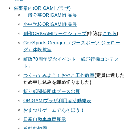
催事案内(ORIGAMIプラザ)
一般公募ORIGAMI作品展
小中学校ORIGAMI作品展
創作ORIGAMIワークショップ
(申込は
こちら
)
GeeSports Gerogue（ジースポーツ ジェロー
グ）体験教室
町政70周年記念イベント「紙飛行機コンテス
ト」
つくってみよう！おやこ工作教室
(定員に達した
ため申し込みを締め切りました)
折り紙関係団体ブース出展
ORIGAMIプラザ利用者活動発表
おまつりゲームであそぼう！
日産自動車車両展示
移動動物園