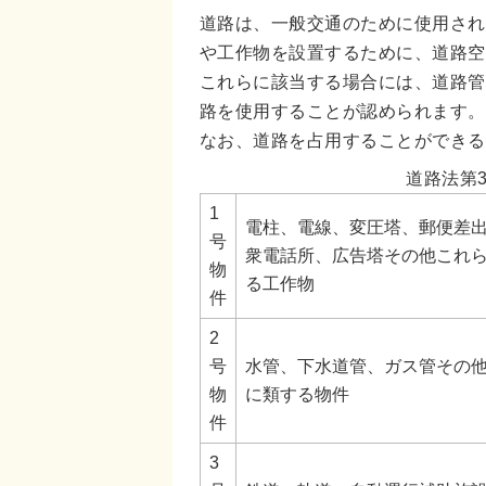
道路は、一般交通のために使用され
や工作物を設置するために、道路空
これらに該当する場合には、道路管
路を使用することが認められます。
なお、道路を占用することができる
道路法第
1
電柱、電線、変圧塔、郵便差
号
衆電話所、広告塔その他これ
物
る工作物
件
2
号
水管、下水道管、ガス管その
物
に類する物件
件
3