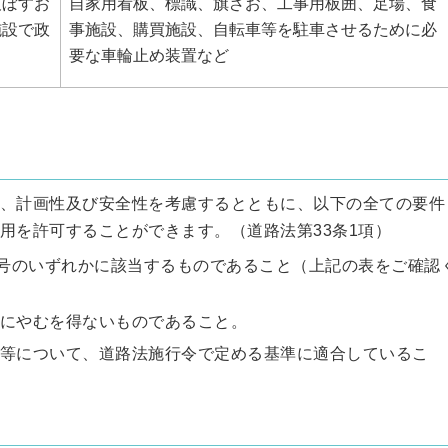
及ぼすお
自家用看板、標識、旗ざお、工事用板囲、足場、食
施設で政
事施設、購買施設、自転車等を駐車させるために必
要な車輪止め装置など
、計画性及び安全性を考慮するとともに、以下の全ての要件
用を許可することができます。（道路法第33条1項）
各号のいずれかに該当するものであること（上記の表をご確認
にやむを得ないものであること。
等について、道路法施行令で定める基準に適合しているこ