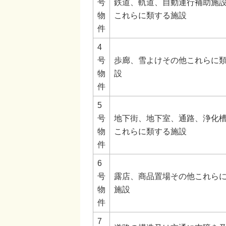
号
鉄道、軌道、自動運行補助施
物
これらに類する施設
件
4
号
歩廊、雪よけその他これらに
物
設
件
5
号
地下街、地下室、通路、浄化
物
これらに類する施設
件
6
号
露店、商品置場その他これら
物
施設
件
7