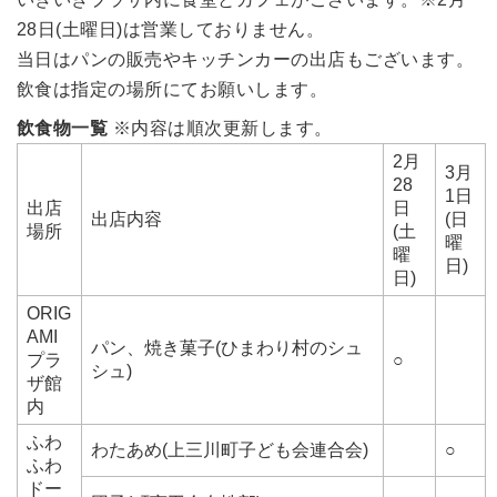
28日(土曜日)は営業しておりません。
当日はパンの販売やキッチンカーの出店もございます。
飲食は指定の場所にてお願いします。
飲食物一覧
※内容は順次更新します。
2月
3月
28
1日
出店
日
出店内容
(日
場所
(土
曜
曜
日)
日)
ORIG
AMI
パン、焼き菓子(ひまわり村のシュ
プラ
○
シュ)
ザ館
内
ふわ
わたあめ(上三川町子ども会連合会)
○
ふわ
ドー