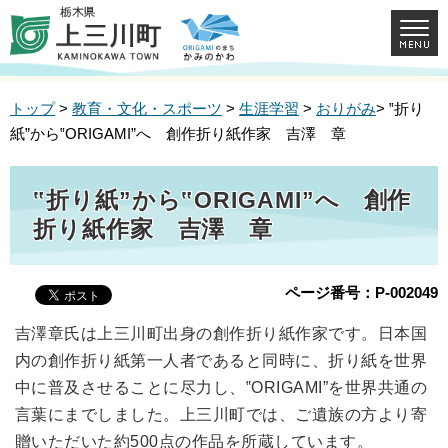
トップ
>
教育・文化・スポーツ
>
生涯学習
>
おりがみ
> ‟折り
紙”から‟ORIGAMI”へ 創作折り紙作家 吉澤 章
‟折り紙”から‟ORIGAMI”へ 創作
折り紙作家 吉澤 章
ページ番号：P-002049
吉澤章氏は上三川町出身の創作折り紙作家です。日本国
内の創作折り紙第一人者であると同時に、折り紙を世界
中に普及させることに尽力し、‟ORIGAMI”を世界共通の
言葉にまでしました。上三川町では、ご遺族の方より寄
贈いただいた約500点の作品を所蔵しています。