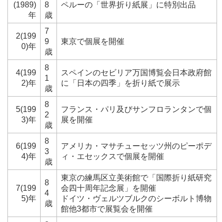
(1989)
8
ペルーの「世界折り紙展」に特別出品
年
歳
7
2(199
9
東京で個展を開催
0)年
歳
8
4(199
スペインのセビリア万国博覧会日本政府館
1
2)年
に「日本の四季」を折り紙で展示
歳
8
5(199
フランス・パリ及びサンフロランタンで個
2
3)年
展を開催
歳
8
6(199
アメリカ・マサチューセッツ州のピーポデ
3
4)年
ィ・エセックスで個展を開催
歳
東京の練馬区立美術館で「国際折り紙研究
8
7(199
会四十周年記念展」を開催
4
5)年
ドイツ・ヴェルツブルクのシーボルト博物
歳
館他3都市で展覧会を開催