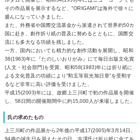
その作品展を展示するなど、‟ORIGAMI”は海外で徐々に
盛んになっていきました。
また、外務省や国際交流基金から派遣されて世界約50カ
国に赴き、創作折り紙の普及に努めるとともに、国際交
流にも多大なる功績を残しました。
一方、国内においても精力的な創作活動を展開し、昭和
38(1963)年に『たのしいおりがみ』にて毎日出版文化賞
(人文・社会部門)を受賞、昭和58(1983)年には折り紙に
よる文化普及の功績により‟勲五等双光旭日章”を受勲す
るなど非常に高い評価を受けました。
平成15(2003)年には、故郷上三川町で初の作品展を開催
し、58日間の開催期間中に約15,000人が来場しました。
氏の求めたもの
上三川町の作品展から2年後の平成17(2005)年3月14日、
94歳の誕生日を迎えたその日、吉澤氏は折り紙に全てを