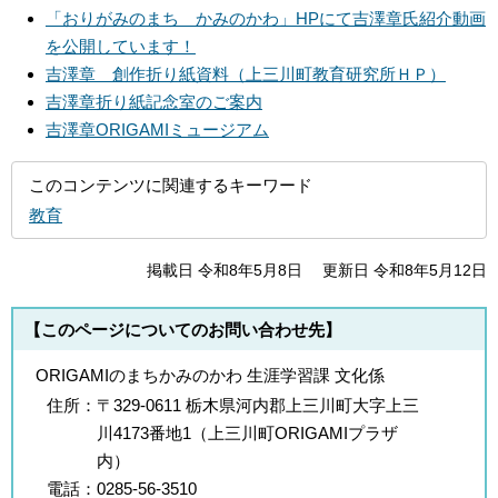
「おりがみのまち かみのかわ」HPにて吉澤章氏紹介動画
を公開しています！
吉澤章 創作折り紙資料（上三川町教育研究所ＨＰ）
吉澤章折り紙記念室のご案内
吉澤章ORIGAMIミュージアム
このコンテンツに関連するキーワード
教育
掲載日 令和8年5月8日
更新日 令和8年5月12日
【このページについてのお問い合わせ先】
ORIGAMIのまちかみのかわ 生涯学習課 文化係
住所：
〒329-0611 栃木県河内郡上三川町大字上三
川4173番地1（上三川町ORIGAMIプラザ
内）
電話：
0285-56-3510