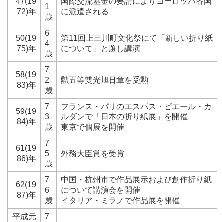
47(19
国際交流基金の要請によりヨーロッパ各国
1
72)年
に派遣される
歳
6
50(19
第11回上三川町文化祭にて「新しい折り紙
4
75)年
について」と題し講演
歳
7
58(19
2
勲五等雙光旭日章を受勲
83)年
歳
7
フランス・パリのエスパス・ピエール・カ
59(19
3
ルダンで「日本の折り紙展」を開催
84)年
歳
東京で個展を開催
7
61(19
5
外務大臣賞を受賞
86)年
歳
7
中国・杭州市で作品展示および創作折り紙
62(19
6
について講演会を開催
87)年
歳
イタリア・ミラノで作品展を開催
平成元
7