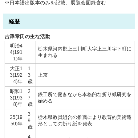
※日本語出版本のみを記載、展覧会図録含む
経歴
吉澤章氏の主な活動
明治4
栃木県河内郡上三川町大字上三川字下町に
4(191
生まれる
1)年
大正1
1
3(192
3
上京
4)年
歳
昭和1
2
鉄工所で働きながら本格的な折り紙研究を
3(193
7
始める
8)年
歳
3
25(19
栃木県教員組合の推薦により教育的美術造
9
50)年
形としての折り紙を発表
歳
4