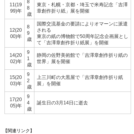
8
11(19
東京・札幌・京都・埼玉で米寿記念「吉澤
8
99)年
章創作折り紙」展を開催
歳
国際交流基金の要請によりオマーンに派遣
8
12(20
される
9
00)年
東京の紙の博物館で50周年記念企画展とし
歳
て「吉澤章創作折り紙展」を開催
9
14(20
静岡の佐野美術館で「吉澤章創作折り紙の
1
02)年
世界」展を開催
歳
9
15(20
上三川町の大黒屋で「吉澤章創作折り紙
2
03)年
展」を開催
歳
9
17(20
4
誕生日の3月14日に逝去
05)年
歳
【関連リンク】