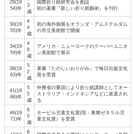
29(19
国際折り紙研究会を創設
3
54)年
初の著書『新しい折り紙藝術』を刊行
歳
4
30(19
初の海外個展をオランダ・アムステルダム
4
55)年
の市立美術館で開催
歳
4
34(19
アメリカ・ニューヨークのクーパーユニオ
8
59)年
ン美術館で展示
歳
5
38(19
著書『たのしいおりがみ』で毎日出版文化
2
63)年
賞を受賞
歳
5
外務省の要請により折り紙講師としてオー
41(19
5
ストラリア・インドネシアなどに派遣され
66)年
歳
る
6
46(19
モービル児童文化賞(現：東燃ゼネラル児
0
71)年
童文化賞）を受賞
歳
6