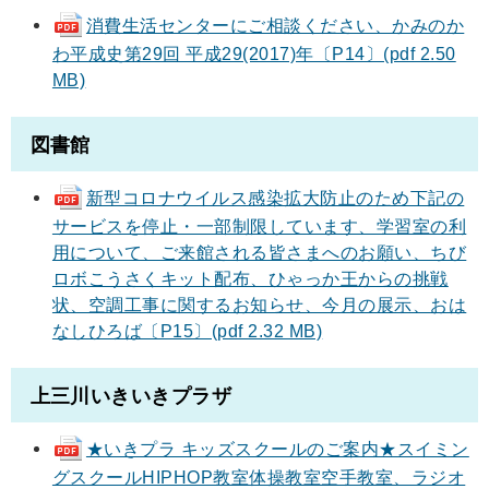
消費生活センターにご相談ください、かみのか
わ平成史第29回 平成29(2017)年〔P14〕(pdf 2.50
MB)
図書館
新型コロナウイルス感染拡大防止のため下記の
サービスを停止・一部制限しています、学習室の利
用について、ご来館される皆さまへのお願い、ちび
ロボこうさくキット配布、ひゃっか王からの挑戦
状、空調工事に関するお知らせ、今月の展示、おは
なしひろば〔P15〕(pdf 2.32 MB)
上三川いきいきプラザ
★いきプラ キッズスクールのご案内★スイミン
グスクールHIPHOP教室体操教室空手教室、ラジオ