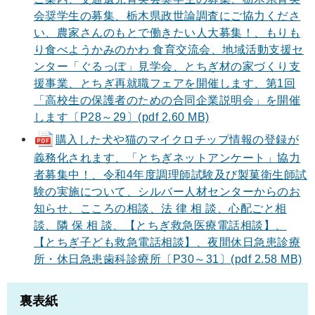
会奨学生の募集、栃木県政世論調査にご協力くださ
い、農家さんのもとで働きたい人大募集！、もりも
り食べようかみのかわ 食育交流会、地域活動支援セ
ンター「ぐるっぽ」見学会、とちぎ材の家づくり支
援事業、とちぎ再就職フェアを開催します、第1回
「高校生の保護者のための合同企業説明会」を開催
します〔P28～29〕(pdf 2.60 MB)
購入した犬や猫のマイクロチップ情報の登録が
義務化されます、「とちぎネットアンケート」協力
者募集中！、令和4年度調理師試験及び製菓衛生師試
験の実施について、シルバー人材センターからのお
知らせ、こころの相談、法 律 相 談、心配ごと相
談、隣 保 相 談、【とちぎ救急医療電話相談】、
【とちぎ子ども救急電話相談】、夜間休日急患診療
所・休日急患歯科診療所〔P30～31〕(pdf 2.58 MB)
裏表紙