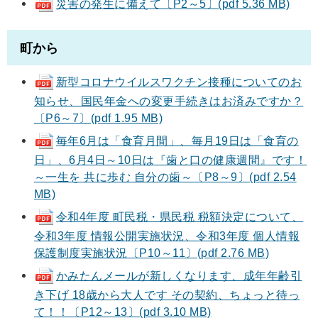
災害の発生に備えて〔P2～5〕(pdf 5.36 MB)
町から
新型コロナウイルスワクチン接種についてのお
知らせ、国民年金への変更手続きはお済みですか？
〔P6～7〕(pdf 1.95 MB)
毎年6月は「食育月間」、毎月19日は「食育の
日」、6月4日～10日は『歯と口の健康週間』です！
～一生を 共に歩む 自分の歯～〔P8～9〕(pdf 2.54
MB)
令和4年度 町民税・県民税 税額決定について、
令和3年度 情報公開実施状況、令和3年度 個人情報
保護制度実施状況〔P10～11〕(pdf 2.76 MB)
かみたんメールが新しくなります、成年年齢引
き下げ 18歳から大人です その契約、ちょっと待っ
て！！〔P12～13〕(pdf 3.10 MB)