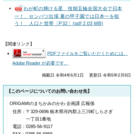
わが町の輝ける星、技能五輪全国大会で日本
一！、センバツ出場 夏の甲子園では日本一を狙
う！、人口と世帯〔P32〕(pdf 2.03 MB)
【関連リンク】
PDFファイルをご覧いただくためには、
Adobe Reader が必要です。
掲載日 令和4年6月1日
更新日 令和5年2月8日
【このページについてのお問い合わせ先】
ORIGAMIのまちかみのかわ 企画課 広報係
住所：
〒329-0696 栃木県河内郡上三川町しらさぎ
一丁目1番地
電話：
0285-56-9117
FAX：
0285-56-6868