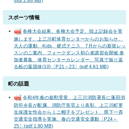
(pdf 2.66 MB)
スポーツ情報
各種大会結果、各種大会予定、陸上記録会を実
施します、上三川町体育センターからのお知らせ、
大人の運動、Kids、硬式テニス、7月からの新規レッ
スンのご案内、フォークダンス初心者講習会開催 参
加者募集、体育センターカレンダー、写真で振り返
る栃の葉国体(10)〔P21～23〕(pdf 4.61 MB)
町の話題
令和4年春の叙勲受章、上三川消防署長に蓬田消
防司令長が配属、消防庁長官より表彰、上三川町更
生保護女性会からミニ帽子をプレゼント、県下一斉
交通安全指導を実施、春の交通安全運動〔P24～
25〕(pdf 1.80 MB)