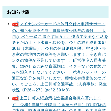
お知らせ版
マイナンバーカードの休日交付と申請サポート
のお知らせ※予約制、健康診査受診券の送付、「大
切な 水と一緒に 暮らす日々」、快適で安全な生活を
送るため上・下水道へ接続を、今月の納期納期限6月
30日（木曜日）、今月の休日納税相談、空き地・空
き家の敷地内の除草等をお願いします！、空き家バ
ンクの物件が不足しています！、町営住宅入居者募
集、燃やせるごみや資源物にライターなどの危険ご
みを混入させないでください！、携帯バッテリーの
適正な処分をお願いします、薬物依存症家族のつど
い、まごころ、上三川町交通事故.（人身事故）発生
状況〔P26～27〕(pdf 2.39 MB)
上三川町人権施策推進審議会委員を募集しま
す、令和4 年度税務職員（ 国家公務員）採用試験の
ご案内、交通遺児育英会奨学生の募集、栃木県育英