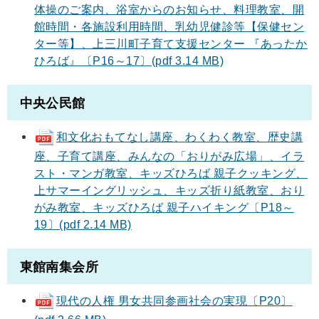
体操のご案内、浴室からのお知らせ、料理教室、開
館時間・各施設利用時間、乳幼児健診等【保健セン
ター等】、上三川町子育て支援センター 『あったか
ひろば』〔P16～17〕(pdf 3.14 MB)
中央公民館
和文化おもてなし講座、わくわく教室、歴史講
座、子育て講座、みんなの「おりがみ広場」、イラ
スト・マンガ教室、キッズひろば 親子クッキング、
上サマーイングリッシュ、キッズ折り紙教室、おり
がみ教室、キッズひろば 親子ハイキング〔P18～
19〕(pdf 2.14 MB)
東館南集会所
現代の人権 男女共同参画社会の実現〔P20〕