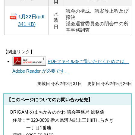
日
議会の構成、議案等上程及び
水
1月22日
(pdf
採決
曜
議会運営委員会の閉会中の所
341 KB)
日
掌事務調査
【関連リンク】
PDFファイルをご覧いただくためには、
Adobe Reader が必要です。
掲載日 令和2年3月31日
更新日 令和2年5月26日
【このページについてのお問い合わせ先】
ORIGAMIのまちかみのかわ 議会事務局 総務係
住所：
〒329-0696 栃木県河内郡上三川町しらさぎ
一丁目1番地