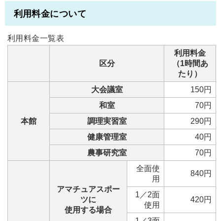
利用料金について
利用料金一覧表
利用料金
区分
（1時間あ
たり）
大会議室
150円
和室
70円
本館
調理実習室
290円
健康管理室
40円
農事研究室
70円
全面使
840円
用
アマチュアスポー
1／2面
ツに
420円
使用
使用する場合
1／3面