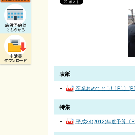
表紙
卒業おめでとう!〔P1〕(PDF
特集
平成24(2012)年度予算〔P2