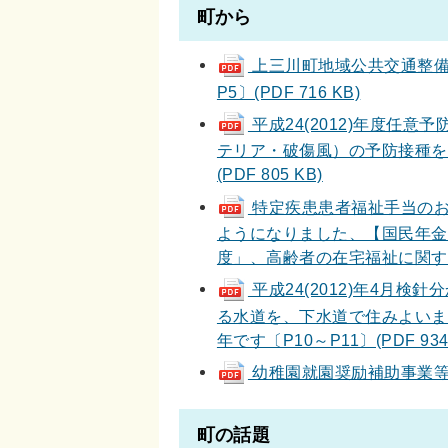
町から
上三川町地域公共交通整備計
P5〕(PDF 716 KB)
平成24(2012)年度任
テリア・破傷風）の予防接種を
(PDF 805 KB)
特定疾患患者福祉手当のお
ようになりました、【国民年金
度」、高齢者の在宅福祉に関する相
平成24(2012)年4月
る水道を、下水道で住みよいまち
年です〔P10～P11〕(PDF 934
幼稚園就園奨励補助事業等につい
町の話題