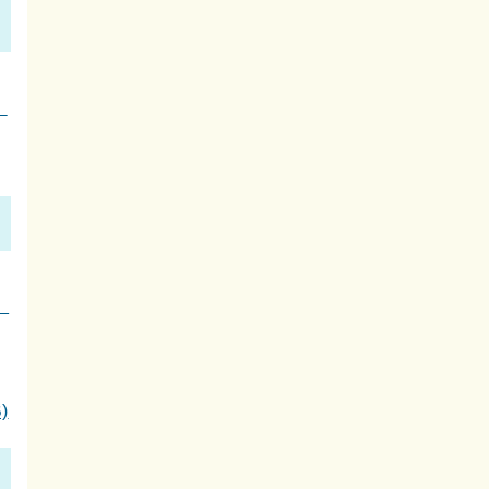
、
、
)