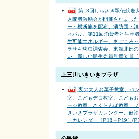
第13回しらさぎ駅伝競走
入隊者激励会が開催されました
ー・横断旗を配布、消防団・消
ィバル、第11回消費者と生産
生可能エネルギー、まごころ～
ラサキ幼虫調査会、東館北部の
い、新しい民生委員児童委員〔P13～
上三川いきいきプラザ
夜の大人お菓子教室、パン
室、こどもデコ教室、こどもお
ージ教室、さくらんぼ教室、プ
きいきプラザカレンダー、健診
ーカレンダー〔P18～P19〕(PDF
公民館