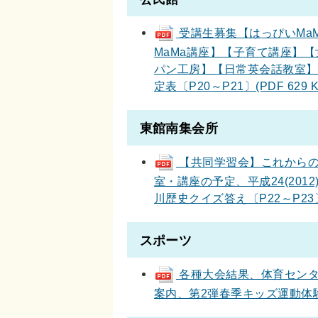
受講生募集【はっぴいMa
MaMa講座】【子育て講座】
パン工房】【日常英会話教室】
定表〔P20～P21〕(PDF 629 K
東館南集会所
【共同学習会】これからの
室・講座の予定、平成24(20
川歴史クイズ答え〔P22～P23〕(P
スポーツ
各種大会結果、体育センタ
案内、第2弾春季キッズ運動体験、上