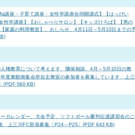
Ma講座・子育て講座・女性学講座合同開講式】【はっぴい
【女性学講座】【おしゃべりサロン】【キッズひろば】【男の
【家庭の料理教室】、おしらせ、4月11日～5月10日までの
B)
人権教育について考えます、隣保相談、4月～5月10日の教
12)年度東館南集会所自主教室の参加者を募集しています、上三
DF 560 KB)
ーカレンダー、大会予定、ソフトボール審判伝達講習会のご
三川FC部員募集〔P24～P25〕(PDF 643 KB)