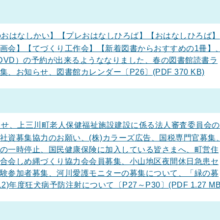
おはなしかい】【プレおはなしひろば】【おはなしひろば】
画会】【てづくり工作会】【新着図書からおすすめの1冊】
・DVD）の予約が出来るようななりました、春の図書館読書ラ
お知らせ、図書館カレンダー〔P26〕(PDF 370 KB)
せ、上三川町老人保健福祉施設建設に係る法人審査委員会の
社資募集協力のお願い、(株)カラーズ広告、国税専門官募集
の一時停止、国民健康保険に加入している皆さまへ、町営住
合会しめ縄づくり協力会会員募集、小山地区夜間休日急患セ
験参加者募集、河川愛護モニターの募集について、「緑の募
)年度狂犬病予防注射について〔P27～P30〕(PDF 1.27 MB