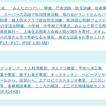
大会、「みんなのつどい」開催、庁舎消防・防災訓練、自衛
、スーパーの店頭で街頭啓発活動、母の会がランドセルカバ
防署・婦人防火クラブ総合防災訓練、第26回公民館フェステ
者の交流会開催、小学校・中学校で卒業式、みんなで育てる再
善意銀行～、上蒲生北部老人会婦人部が雑巾を寄付、オオム
小川登さん宅で奇妙な石を発見、身近な話題をお寄せくださ
P17〕(PDF 1.60 MB)
クッキング、大人料理教室、大人デコ教室、手作り木工教
菓子教室、親子お菓子教室、キッズキッチン、ベビーマッサ
ールから、浴室から、エアロビクススタジオ教室、上三川い
等、各種相談事業、こころの相談、上三川北地域福祉センタ
 814 KB)