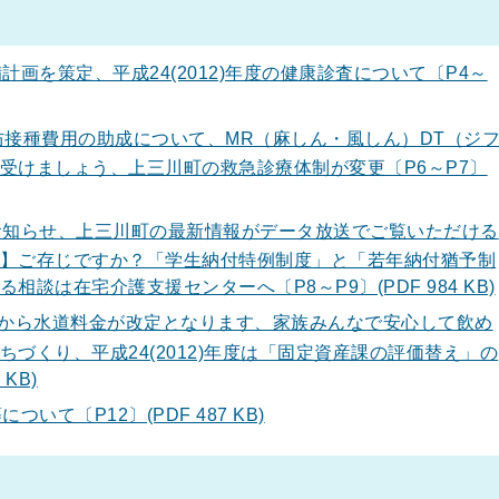
画を策定、平成24(2012)年度の健康診査について〔P4～
意予防接種費用の助成について、MR（麻しん・風しん）DT（ジ
受けましょう、上三川町の救急診療体制が変更〔P6～P7〕
知らせ、上三川町の最新情報がデータ放送でご覧いただける
】ご存じですか？「学生納付特例制度」と「若年納付猶予制
談は在宅介護支援センターへ〔P8～P9〕(PDF 984 KB)
検針分から水道料金が改定となります、家族みんなで安心して飲め
づくり、平成24(2012)年度は「固定資産課の評価替え」の
 KB)
て〔P12〕(PDF 487 KB)