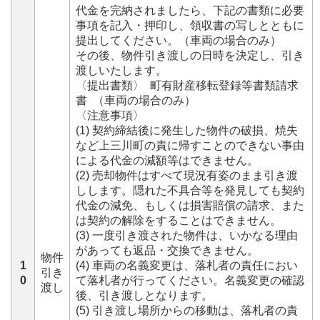
代金を完納されましたら、下記の書類に必要
事項を記入・押印し、領収書の写しとともに
提出してください。（車両の場合のみ）
その後、物件引き渡しの日時を決定し、引き
渡しいたします。
〈提出書類〉 町有財産移転登録等書類請求
書 （車両の場合のみ）
〈注意事項〉
(1) 契約締結後に発生した物件の破損、焼失
など上三川町の責に帰すことのできない事由
による代金の減額等はできません。
(2) 売却物件はすべて現況有姿のまま引き渡
しします。隠れた不具合等を発見しても契約
代金の減免、もしくは損害賠償の請求、また
は契約の解除をすることはできません。
(3) 一度引き渡された物件は、いかなる理由
があっても返品・交換できません。
物件
1
(4) 車両の名義変更は、落札者の責任におい
引き
0
て落札者が行ってください。名義変更の確認
渡し
後、引き渡しとなります。
(5) 引き渡し場所からの移動は、落札者の責