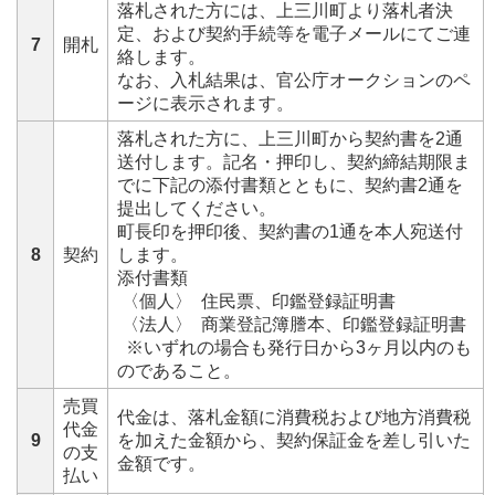
落札された方には、上三川町より落札者決
定、および契約手続等を電子メールにてご連
7
開札
絡します。
なお、入札結果は、官公庁オークションのペ
ージに表示されます。
落札された方に、上三川町から契約書を2通
送付します。記名・押印し、契約締結期限ま
でに下記の添付書類とともに、契約書2通を
提出してください。
町長印を押印後、契約書の1通を本人宛送付
8
契約
します。
添付書類
〈個人〉 住民票、印鑑登録証明書
〈法人〉 商業登記簿謄本、印鑑登録証明書
※いずれの場合も発行日から3ヶ月以内のも
のであること。
売買
代金は、落札金額に消費税および地方消費税
代金
9
を加えた金額から、契約保証金を差し引いた
の支
金額です。
払い