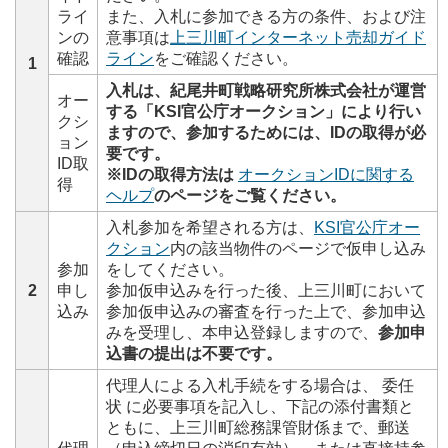
ライ
また、入札に参加できる方の条件、および注
ンの
意事項は
上三川町インターネット売却ガイド
確認
ライン
をご確認ください。
1
入札は、紀尾井町戦略研究所株式会社が運営
オー
する「KSI官公庁オークション」により行い
クシ
ますので、参加するためには、IDの取得が必
ョン
要です。
ID取
※IDの取得方法は
オークションIDに関する
得
ヘルプ
のページをご覧ください。
入札参加を希望される方は、
KSI官公庁オー
クション
内の該当物件のページで仮申し込み
参加
をしてください。
2
申し
参加仮申込みを行った後、上三川町において
込み
参加仮申込みの審査を行った上で、参加申込
みを受理し、本申込登録しますので、
参加申
込書の提出は不要です。
代理人による入札手続をする場合は、 委任
状 に必要事項を記入し、下記の添付書類と
ともに、上三川町総務課管財係まで、郵送