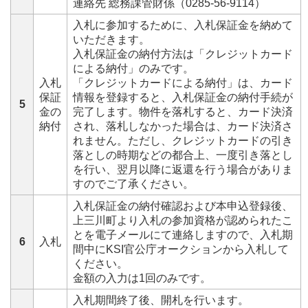
連絡先 総務課管財係（0285-56-9114）
入札に参加するために、入札保証金を納めて
いただきます。
入札保証金の納付方法は「クレジットカード
による納付」のみです。
入札
「クレジットカードによる納付」は、カード
保証
情報を登録すると、入札保証金の納付手続が
5
金の
完了します。物件を落札すると、カード決済
納付
され、落札しなかった場合は、カード決済さ
れません。ただし、クレジットカードの引き
落としの時期などの都合上、一度引き落とし
を行い、翌月以降に返還を行う場合がありま
すのでご了承ください。
入札保証金の納付確認および本申込登録後、
上三川町より入札の参加資格が認められたこ
とを電子メールにて連絡しますので、入札期
6
入札
間中にKSI官公庁オークションから入札して
ください。
金額の入力は1回のみです。
入札期間終了後、開札を行います。