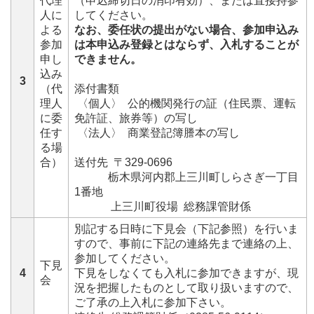
代理
（申込締切日の消印有効）、または直接持参
人に
してください。
よる
なお、委任状の提出がない場合、参加申込み
参加
は本申込み登録とはならず、入札することが
申し
できません。
込み
3
（代
添付書類
理人
〈個人〉 公的機関発行の証（住民票、運転
に委
免許証、旅券等）の写し
任す
〈法人〉 商業登記簿謄本の写し
る場
合）
送付先 〒329-0696
栃木県河内郡上三川町しらさぎ一丁目
1番地
上三川町役場 総務課管財係
別記する日時に下見会（下記参照）を行いま
すので、事前に下記の連絡先まで連絡の上、
参加してください。
下見
4
下見をしなくても入札に参加できますが、現
会
況を把握したものとして取り扱いますので、
ご了承の上入札に参加下さい。