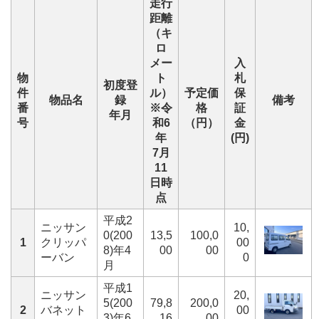
走行
距離
（キ
ロ
メー
入
物
ト
札
初度登
件
ル）
予定価
保
物品名
録
備考
番
※令
格
証
年月
号
和6
（円）
金
年
(円)
7月
11
日時
点
平成2
ニッサン
10,
0(200
13,5
100,0
1
クリッパ
00
8)年4
00
00
ーバン
0
月
平成1
ニッサン
20,
5(200
79,8
200,0
2
バネット
00
3)年6
16
00