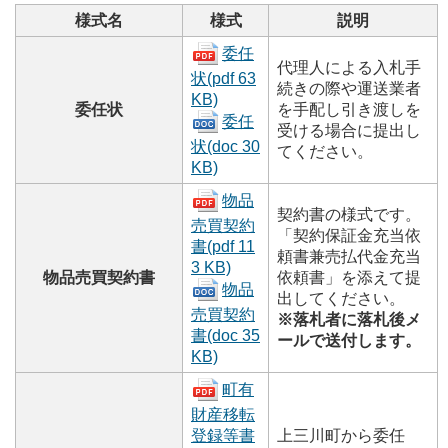
様式名
様式
説明
委任
代理人による入札手
状
(pdf 63
続きの際や運送業者
KB)
委任状
を手配し引き渡しを
委任
受ける場合に提出し
状
(doc 30
てください。
KB)
物品
契約書の様式です。
売買契約
「契約保証金充当依
書
(pdf 11
頼書兼売払代金充当
3 KB)
物品売買契約書
依頼書」を添えて提
物品
出してください。
売買契約
※落札者に落札後メ
書
(doc 35
ールで送付します。
KB)
町有
財産移転
登録等書
上三川町から委任