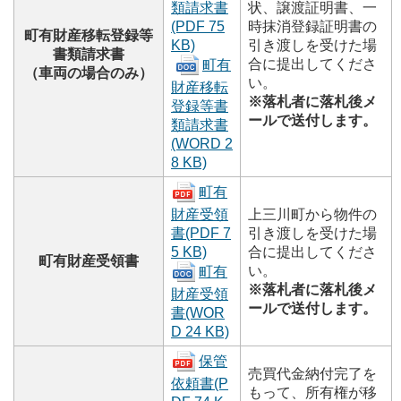
類請求書
状、譲渡証明書、一
(PDF 75
時抹消登録証明書の
町有財産移転登録等
KB)
引き渡しを受けた場
書類請求書
合に提出してくださ
町有
（車両の場合のみ）
い。
財産移転
※落札者に落札後メ
登録等書
ールで送付します。
類請求書
(WORD 2
8 KB)
町有
財産受領
上三川町から物件の
書
(PDF 7
引き渡しを受けた場
5 KB)
合に提出してくださ
町有財産受領書
い。
町有
※落札者に落札後メ
財産受領
ールで送付します。
書
(WOR
D 24 KB)
保管
売買代金納付完了を
依頼書
(P
もって、所有権が移