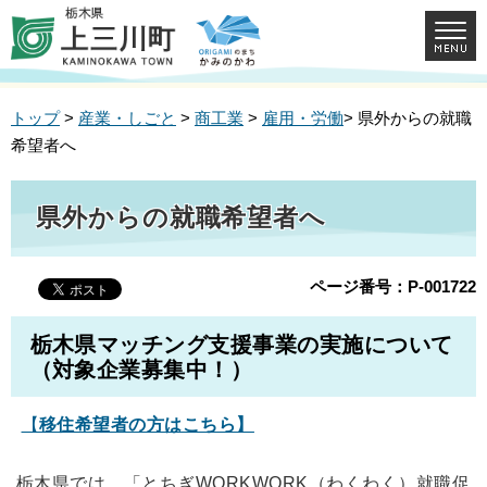
トップ
>
産業・しごと
>
商工業
>
雇用・労働
> 県外からの就職
希望者へ
県外からの就職希望者へ
ページ番号：P-001722
栃木県マッチング支援事業の実施について
（対象企業募集中！）
【
移住希望者の方はこちら】
栃木県では、「とちぎWORKWORK（わくわく）就職促