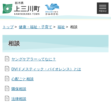
トップ
>
健康・福祉・子育て
>
福祉
> 相談
相談
ヤングケアラーってなに？
DV(ドメスティック・バイオレンス）とは
心配ごと相談
隣保相談
法律相談