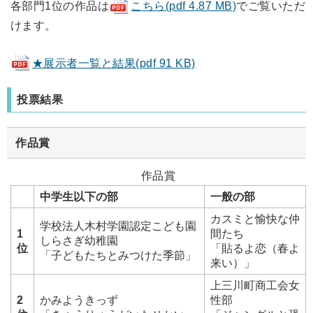
各部門1位の作品は
こちら(pdf 4.87 MB)
でご覧いただ
けます。
★展示者一覧と結果(pdf 91 KB)
投票結果
作品賞
作品賞
中学生以下の部
一般の部
カスミと愉快な仲
学校法人木村学園認定こども園
1
間たち
しらさぎ幼稚園
位
「貼るよ恋（春よ
「子どもたちとみつけた季節」
来い）」
上三川町商工会女
2
かみようきっず
性部