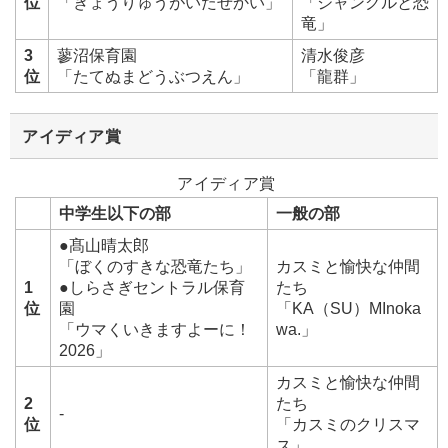
位
「きょうりゅうがいたせかい」
「ジャングルと恐
竜」
3
蓼沼保育園
清水俊彦
位
「たてぬまどうぶつえん」
「龍群」
アイディア賞
アイディア賞
中学生以下の部
一般の部
●髙山晴太郎
「ぼくのすきな恐竜たち」
カスミと愉快な仲間
1
●しらさぎセントラル保育
たち
位
園
「KA（SU）MInoka
「ウマくいきますよーに！
wa.」
2026」
カスミと愉快な仲間
2
たち
-
位
「カスミのクリスマ
ス」