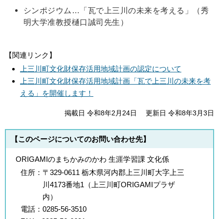
シンポジウム…「瓦で上三川の未来を考える」（秀
明大学准教授樋口誠司先生）
【関連リンク】
上三川町文化財保存活用地域計画の認定について
上三川町文化財保存活用地域計画「瓦で上三川の未来を考
える」を開催します！
掲載日 令和8年2月24日
更新日 令和8年3月3日
【このページについてのお問い合わせ先】
ORIGAMIのまちかみのかわ 生涯学習課 文化係
住所：
〒329-0611 栃木県河内郡上三川町大字上三
川4173番地1（上三川町ORIGAMIプラザ
内）
電話：
0285-56-3510